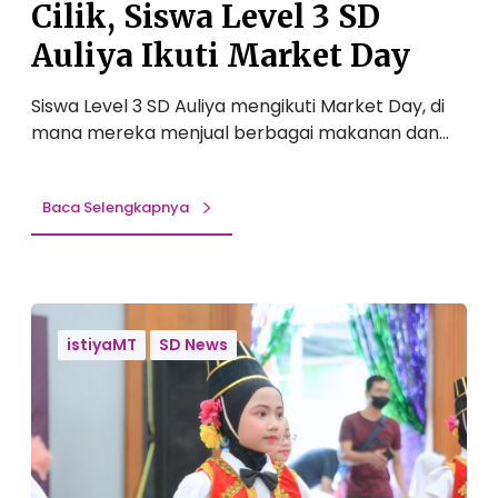
Cilik, Siswa Level 3 SD
u
s
Auliya Ikuti Market Day
a
h
Siswa Level 3 SD Auliya mengikuti Market Day, di
a
mana mereka menjual berbagai makanan dan…
C
i
l
Baca Selengkapnya
i
k
,
S
I
i
S
istiyaMT
SD News
s
T
w
I
a
Y
L
A
e
S
v