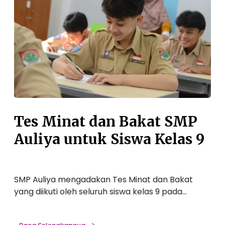
i
P
n
e
a
m
t
b
d
e
a
n
n
t
B
u
a
k
k
Tes Minat dan Bakat SMP
a
a
n
Auliya untuk Siswa Kelas 9
t
K
S
a
M
r
P
a
SMP Auliya mengadakan Tes Minat dan Bakat
A
k
yang diikuti oleh seluruh siswa kelas 9 pada…
u
t
l
e
i