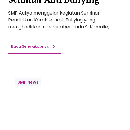
i
a
S
n
SMP Auliya menggelar kegiatan Seminar
e
B
Pendidikan Karakter Anti Bullying yang
k
a
menghadirkan narasumber Huda S. Kamalie,…
o
k
l
a
a
Baca Selengkapnya
t
h
S
,
i
S
s
M
E
w
P
k
a
SMP News
A
s
u
p
l
l
i
o
y
r
a
a
G