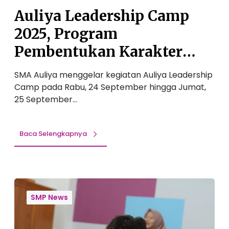
T
h
Auliya Leadership Camp
B
i
2025, Program
p
C
Pembentukan Karakter
a
Siswa SMA Auliya
m
SMA Auliya menggelar kegiatan Auliya Leadership
p
Camp pada Rabu, 24 September hingga Jumat,
2
25 September…
0
2
5
Baca Selengkapnya
,
P
r
o
T
g
e
SMP News
r
s
a
M
m