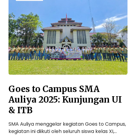
e
s
t
o
C
a
m
p
u
s
S
M
Goes to Campus SMA
A
Auliya 2025: Kunjungan UI
A
u
& ITB
l
i
SMA Auliya menggelar kegiatan Goes to Campus,
y
kegiatan ini diikuti oleh seluruh siswa kelas XI,…
a