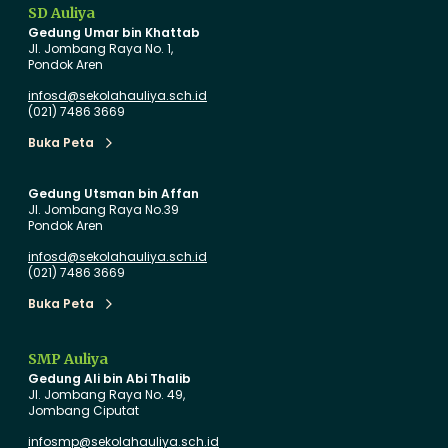
r
a
SD Auliya
a
n
Gedung Umar bin Khattab
n
I
Jl. Jombang Raya No. 1,
Pondok Aren
B
n
a
o
infosd@sekolahauliya.sch.id
(021) 7486 3669
r
v
u
a
Buka Peta
Buka Peta
d
s
i
i
Gedung Utsman bin Affan
Jl. Jombang Raya No.39
T
P
Pondok Aren
K
e
infosd@sekolahauliya.sch.id
A
n
(021) 7486 3669
u
d
Buka Peta
l
i
Buka Peta
i
d
y
i
SMP Auliya
Gedung Ali bin Abi Thalib
a
k
Jl. Jombang Raya No. 49,
d
a
Jombang Ciputat
e
n
infosmp@sekolahauliya.sch.id