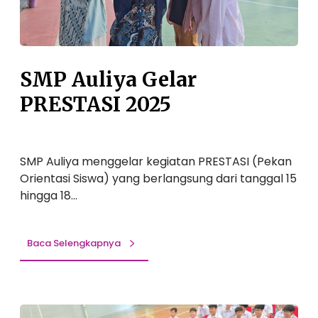
d
r
e
a
E
l
h
x
a
t
r
SMP Auliya Gelar
r
P
a
PRESTASI 2025
R
c
E
u
S
r
T
r
SMP Auliya menggelar kegiatan PRESTASI (Pekan
A
i
Orientasi Siswa) yang berlangsung dari tanggal 15
S
c
hingga 18…
I
u
2
l
0
Baca Selengkapnya
a
2
r
5
P
e
S
r