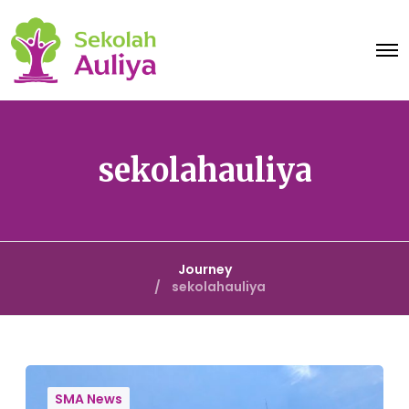
O
p
e
n
M
e
n
u
sekolahauliya
Journey
sekolahauliya
G
o
SMA News