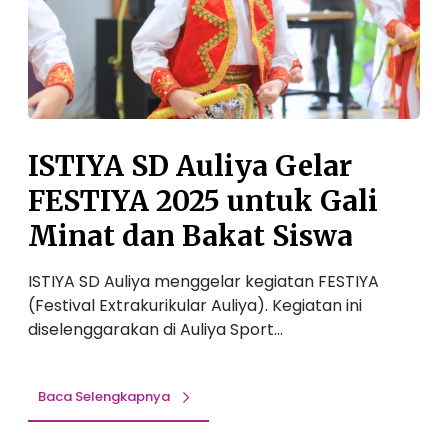
D
e
A
l
u
3
l
S
i
D
y
A
a
ISTIYA SD Auliya Gelar
u
G
l
FESTIYA 2025 untuk Gali
e
i
l
Minat dan Bakat Siswa
y
a
a
r
I
ISTIYA SD Auliya menggelar kegiatan FESTIYA
F
k
(Festival Extrakurikular Auliya). Kegiatan ini
E
u
diselenggarakan di Auliya Sport…
S
t
T
i
I
Baca Selengkapnya
M
Y
a
A