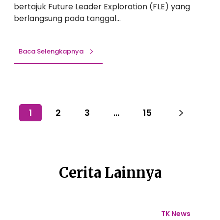
bertajuk Future Leader Exploration (FLE) yang
B
berlangsung pada tanggal…
a
r
u
Baca Selengkapnya
L
e
w
a
t
1
2
3
…
15
F
u
t
u
r
Cerita Lainnya
e
L
e
L
a
a
e
TK News