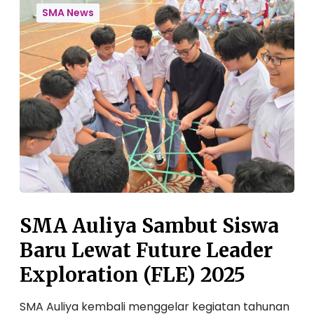
M
f
SMA News
A
o
A
r
u
m
l
a
i
n
y
c
a
e
S
E
a
x
m
p
b
o
u
SMA Auliya Sambut Siswa
t
Baru Lewat Future Leader
S
i
Exploration (FLE) 2025
s
w
SMA Auliya kembali menggelar kegiatan tahunan
a