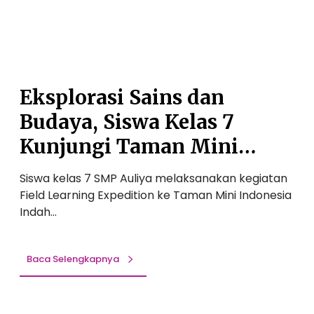
s
e
i
l
S
a
a
r
i
S
n
Eksplorasi Sains dan
e
s
m
Budaya, Siswa Kelas 7
d
i
a
Kunjungi Taman Mini
n
n
a
Indonesia Indah
B
r
Siswa kelas 7 SMP Auliya melaksanakan kegiatan
u
A
Field Learning Expedition ke Taman Mini Indonesia
d
n
Indah…
a
t
y
i
a
Baca Selengkapnya
B
,
u
S
l
i
l