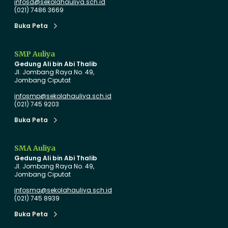
infosd@sekolahauliya.sch.id
n
h
(021) 7486 3669
d
C
Buka Peta
i
e
Buka Peta
d
r
i
i
SMP Auliya
Gedung Ali bin Abi Thalib
k
a
Jl. Jombang Raya No. 49,
a
B
Jombang Ciputat
n
e
infosmp@sekolahauliya.sch.id
B
r
(021) 745 9203
e
t
Buka Peta
Buka Peta
r
e
s
SMA Auliya
t
a
Gedung Ali bin Abi Thalib
a
‘
Jl. Jombang Raya No. 49,
Jombang Ciputat
n
U
d
n
infosma@sekolahauliya.sch.id
(021) 745 8939
a
d
r
e
Buka Peta
Buka Peta
I
r