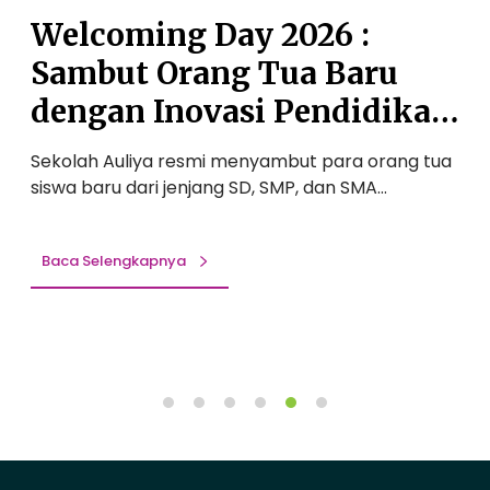
0
a
:
Welcoming Day 2026 :
2
P
Sambut Orang Tua Baru
6
e
:
n
dengan Inovasi Pendidikan
S
u
Berstandar Internasional
a
h
Sekolah Auliya resmi menyambut para orang tua
S
m
K
siswa baru dari jenjang SD, SMP, dan SMA…
p
b
e
u
a
t
j
Baca Selengkapnya
O
a
r
i
a
b
n
a
g
n
T
:
u
P
a
e