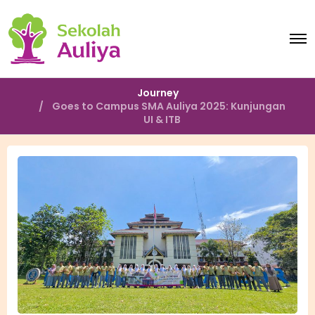
O
p
e
n
M
Journey
e
Goes to Campus SMA Auliya 2025: Kunjungan
n
UI & ITB
u