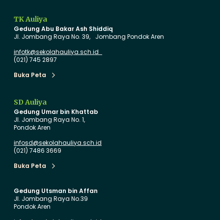
B
n
a
a
TK Auliya
r
Gedung Abu Bakar Ash Shiddiq
u
p
Jl. Jombang Raya No. 39, Jombang Pondok Aren
d
i
infotk@sekolahauliya.sch.id
e
l
(021) 745 2897
n
a
Buka Peta
Buka Peta
g
n
a
P
SD Auliya
n
e
Gedung Umar bin Khattab
I
r
Jl. Jombang Raya No. 1,
Pondok Aren
n
d
o
a
infosd@sekolahauliya.sch.id
(021) 7486 3669
v
n
a
a
Buka Peta
Buka Peta
s
P
i
e
Gedung Utsman bin Affan
Jl. Jombang Raya No.39
P
n
Pondok Aren
e
u