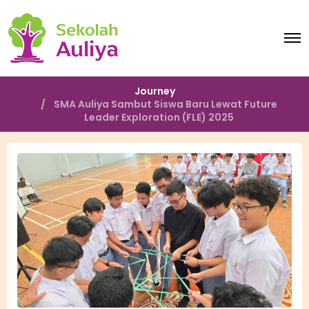
O
p
e
n
M
Journey
e
SMA Auliya Sambut Siswa Baru Lewat Future
n
Leader Exploration (FLE) 2025
u