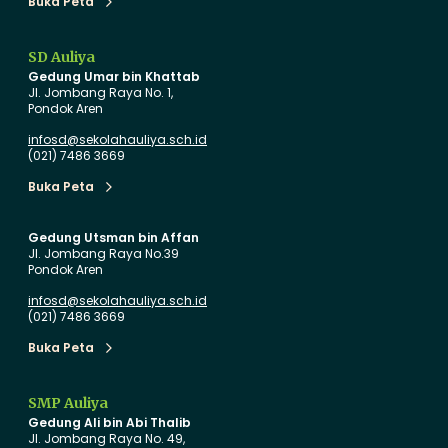
Buka Peta
Buka Peta
n
l
P
i
SD Auliya
e
y
Gedung Umar bin Khattab
r
a
Jl. Jombang Raya No. 1,
Pondok Aren
d
S
a
a
infosd@sekolahauliya.sch.id
(021) 7486 3669
n
a
b
Buka Peta
Buka Peta
P
u
e
t
Gedung Utsman bin Affan
Jl. Jombang Raya No.39
n
T
Pondok Aren
u
a
infosd@sekolahauliya.sch.id
h
h
(021) 7486 3669
C
u
Buka Peta
e
n
Buka Peta
r
A
i
j
SMP Auliya
Gedung Ali bin Abi Thalib
a
a
Jl. Jombang Raya No. 49,