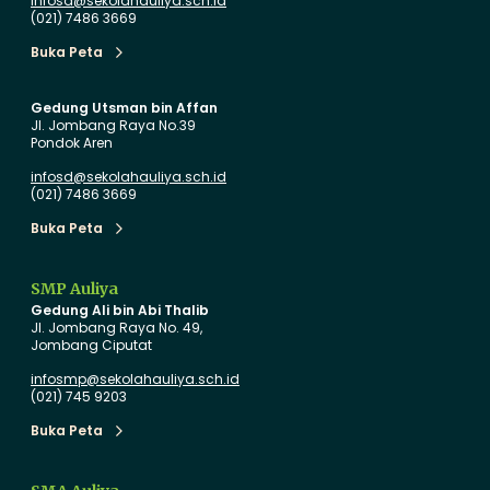
a
o
infosd@sekolahauliya.sch.id
(021) 7486 3669
r
v
u
a
Buka Peta
Buka Peta
d
s
i
i
Gedung Utsman bin Affan
Jl. Jombang Raya No.39
T
P
Pondok Aren
K
e
infosd@sekolahauliya.sch.id
A
n
(021) 7486 3669
u
d
Buka Peta
l
i
Buka Peta
i
d
y
i
SMP Auliya
Gedung Ali bin Abi Thalib
a
k
Jl. Jombang Raya No. 49,
d
a
Jombang Ciputat
e
n
infosmp@sekolahauliya.sch.id
n
B
(021) 745 9203
g
e
Buka Peta
Buka Peta
a
r
n
s