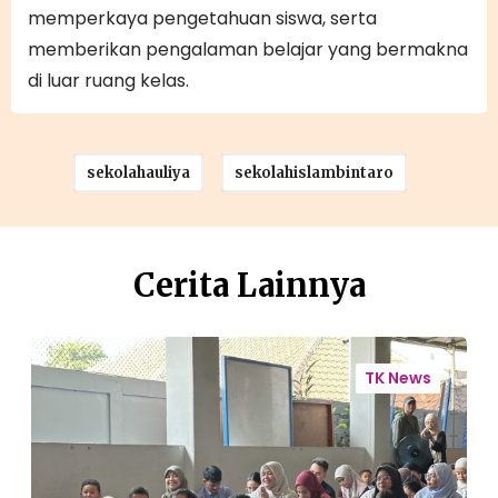
memperkaya pengetahuan siswa, serta
memberikan pengalaman belajar yang bermakna
di luar ruang kelas.
sekolahauliya
sekolahislambintaro
Cerita Lainnya
L
a
e
TK News
n
l
g
c
k
o
a