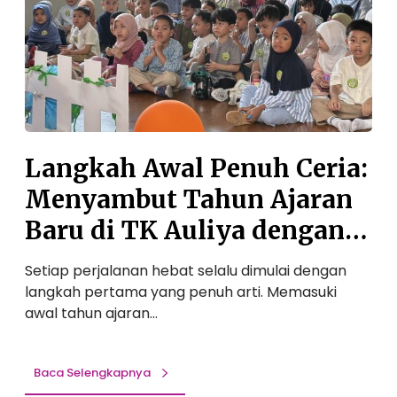
h
i
A
n
w
g
a
D
l
a
P
y
e
2
n
0
Langkah Awal Penuh Ceria:
u
2
Menyambut Tahun Ajaran
h
6
C
:
Baru di TK Auliya dengan
e
S
Senyuman dan
r
a
Setiap perjalanan hebat selalu dimulai dengan
S
i
Petualangan Seru!
langkah pertama yang penuh arti. Memasuki
s
a
b
awal tahun ajaran…
:
u
M
t
e
O
Baca Selengkapnya
n
r