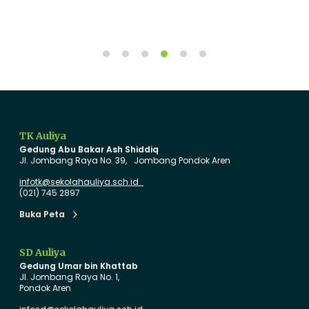
y
a
a
n
m
g
b
T
u
u
t
a
T
B
a
a
TK Auliya
h
r
Gedung Abu Bakar Ash Shiddiq
u
u
Jl. Jombang Raya No. 39, Jombang Pondok Aren
n
d
infotk@sekolahauliya.sch.id
A
e
(021) 745 2897
j
n
Buka Peta
Buka Peta
a
g
r
a
SD Auliya
a
n
Gedung Umar bin Khattab
n
I
Jl. Jombang Raya No. 1,
Pondok Aren
B
n