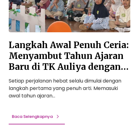
w
g
a
D
l
a
P
y
e
2
n
0
Langkah Awal Penuh Ceria:
u
2
Menyambut Tahun Ajaran
h
6
C
:
Baru di TK Auliya dengan
e
S
Senyuman dan
r
a
Setiap perjalanan hebat selalu dimulai dengan
S
i
Petualangan Seru!
langkah pertama yang penuh arti. Memasuki
s
a
b
awal tahun ajaran…
:
u
M
t
e
O
Baca Selengkapnya
n
r
y
a
a
n