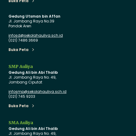
u
a
Buka Peta
Buka Peta
d
s
i
i
Gedung Utsman bin Affan
Jl. Jombang Raya No.39
T
P
Pondok Aren
K
e
infosd@sekolahauliya.sch.id
A
n
(021) 7486 3669
u
d
Buka Peta
l
i
Buka Peta
i
d
y
i
SMP Auliya
Gedung Ali bin Abi Thalib
a
k
Jl. Jombang Raya No. 49,
d
a
Jombang Ciputat
e
n
infosmp@sekolahauliya.sch.id
n
B
(021) 745 9203
g
e
Buka Peta
Buka Peta
a
r
n
s
SMA Auliya
S
t
Gedung Ali bin Abi Thalib
e
a
Jl. Jombang Raya No. 49,