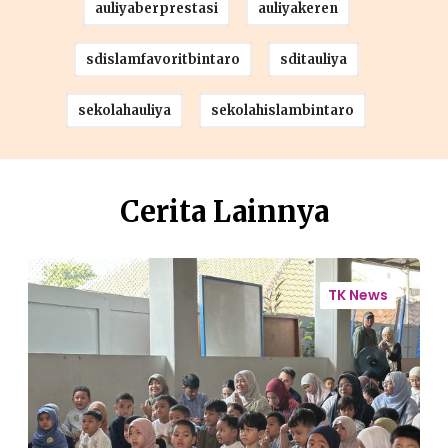
auliyaberprestasi
auliyakeren
sdislamfavoritbintaro
sditauliya
sekolahauliya
sekolahislambintaro
Cerita Lainnya
L
a
e
TK News
n
l
g
c
k
o
a
h
i
A
n