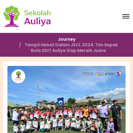
O
p
e
n
M
Journey
e
Tampil Hebat Dalam JSCL 2024: Tim Sepak
n
Bola SDIT Auliya Siap Meraih Juara
u