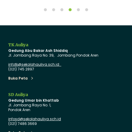
m
g
b
T
u
u
t
a
T
B
a
a
TK Auliya
h
r
Gedung Abu Bakar Ash Shiddiq
u
u
Jl. Jombang Raya No. 39, Jombang Pondok Aren
n
d
infotk@sekolahauliya.sch.id
A
e
(021) 745 2897
j
n
Buka Peta
Buka Peta
a
g
r
a
SD Auliya
a
n
Gedung Umar bin Khattab
n
I
Jl. Jombang Raya No. 1,
Pondok Aren
B
n
a
o
infosd@sekolahauliya.sch.id
(021) 7486 3669
r
v