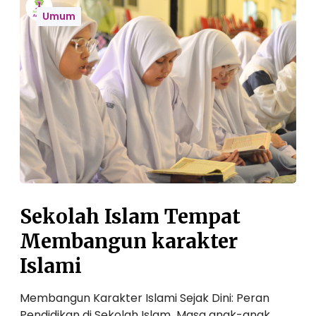
e
Umum
k
o
l
a
h
I
s
l
a
m
T
Sekolah Islam Tempat
e
m
Membangun karakter
p
Islami
a
t
Membangun Karakter Islami Sejak Dini: Peran
M
Pendidikan di Sekolah Islam Masa anak-anak