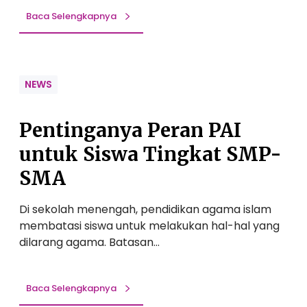
e
m
Baca Selengkapnya
t
a
h
n
e
d
r
i
NEWS
W
r
e
i
S
Pentinganya Peran PAI
a
h
n
untuk Siswa Tingkat SMP-
i
P
n
SMA
a
e
d
”
Di sekolah menengah, pendidikan agama islam
a
A
membatasi siswa untuk melakukan hal-hal yang
A
s
dilarang agama. Batasan…
n
a
a
h
k
K
Baca Selengkapnya
e