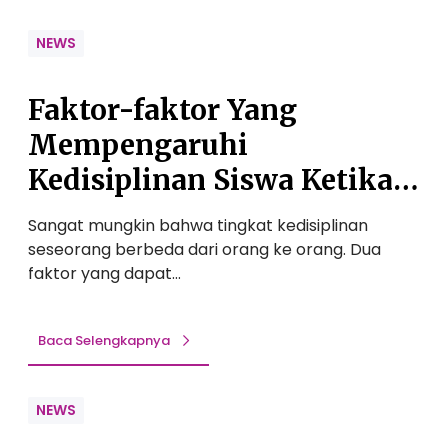
k
o
NEWS
m
p
Faktor-faktor Yang
a
k
Mempengaruhi
a
Kedisiplinan Siswa Ketika
n
Kegiatan Belajar Mengajar
d
Sangat mungkin bahwa tingkat kedisiplinan
a
Berlangsung
seseorang berbeda dari orang ke orang. Dua
n
faktor yang dapat…
K
e
b
Baca Selengkapnya
e
r
a
NEWS
n