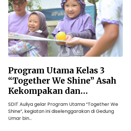
g
n
r
T
a
a
m
n
U
g
t
g
a
u
m
n
a
g
K
J
Program Utama Kelas 3
e
a
l
“Together We Shine” Asah
w
a
a
Kekompakan dan
s
b
3
Keberanian Siswa
d
SDIT Auliya gelar Program Utama “Together We
“
a
Shine”, kegiatan ini diselenggarakan di Gedung
T
n
Umar bin…
o
K
g
e