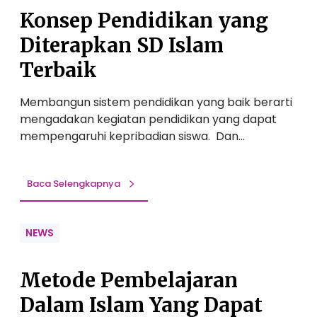
i
Konsep Pendidikan yang
a
n
Diterapkan SD Islam
S
Terbaik
i
s
Membangun sistem pendidikan yang baik berarti
w
mengadakan kegiatan pendidikan yang dapat
a
mempengaruhi kepribadian siswa. Dan…
Baca Selengkapnya
NEWS
Metode Pembelajaran
Dalam Islam Yang Dapat