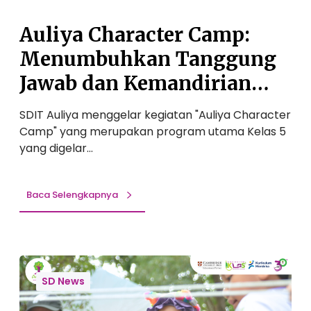
c
a
t
m
Auliya Character Camp:
e
i
r
Menumbuhkan Tanggung
C
Jawab dan Kemandirian
a
m
Pada Anak
SDIT Auliya menggelar kegiatan "Auliya Character
p
Camp" yang merupakan program utama Kelas 5
:
yang digelar…
M
e
n
Baca Selengkapnya
u
m
b
u
P
h
r
SD News
k
o
a