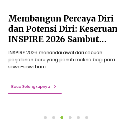
r
P
c
e
a
n
Membangun Percaya Diri
y
u
dan Potensi Diri: Keseruan
a
h
D
C
INSPIRE 2026 Sambut
i
e
Siswa Baru SMP Auliya
r
r
INSPIRE 2026 menandai awal dari sebuah
S
i
i
A
gi
perjalanan baru yang penuh makna bagi para
l
d
a
siswa-siswi baru…
a
a
:
n
M
P
e
Baca Selengkapnya
o
n
t
y
e
a
n
s
b
i
u