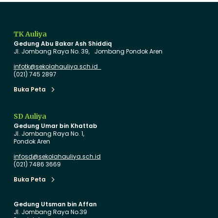
D
t
i
T
r
a
TK Auliya
i
h
Gedung Abu Bakar Ash Shiddiq
:
u
Jl. Jombang Raya No. 39, Jombang Pondok Aren
K
n
infotk@sekolahauliya.sch.id
e
A
(021) 745 2897
s
j
Buka Peta
Buka Peta
e
a
r
r
SD Auliya
u
a
Gedung Umar bin Khattab
a
n
Jl. Jombang Raya No. 1,
Pondok Aren
n
B
I
a
infosd@sekolahauliya.sch.id
(021) 7486 3669
N
r
S
u
Buka Peta
Buka Peta
P
d
I
i
Gedung Utsman bin Affan
Jl. Jombang Raya No.39
R
T