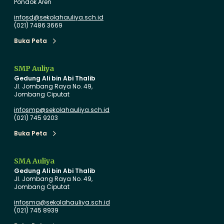
Pondok Aren
E
K
infosd@sekolahauliya.sch.id
2
A
(021) 7486 3669
0
u
Buka Peta
2
l
Buka Peta
6
i
S
y
SMP Auliya
Gedung Ali bin Abi Thalib
a
a
Jl. Jombang Raya No. 49,
m
d
Jombang Ciputat
b
e
infosmp@sekolahauliya.sch.id
u
n
(021) 745 9203
t
g
Buka Peta
Buka Peta
S
a
i
n
SMA Auliya
s
S
Gedung Ali bin Abi Thalib
w
e
Jl. Jombang Raya No. 49,
Jombang Ciputat
a
n
B
y
infosma@sekolahauliya.sch.id
(021) 745 8939
a
u