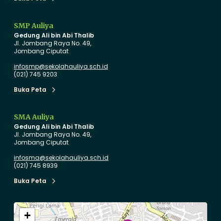
i
e
Buka Peta
d
r
i
i
SMP Auliya
Gedung Ali bin Abi Thalib
k
a
Jl. Jombang Raya No. 49,
a
B
Jombang Ciputat
n
e
infosmp@sekolahauliya.sch.id
B
r
(021) 745 9203
e
t
Buka Peta
Buka Peta
r
e
s
SMA Auliya
t
a
Gedung Ali bin Abi Thalib
a
‘
Jl. Jombang Raya No. 49,
Jombang Ciputat
n
U
d
n
infosma@sekolahauliya.sch.id
(021) 745 8939
a
d
r
e
Buka Peta
Buka Peta
I
r
n
t
+
t
h