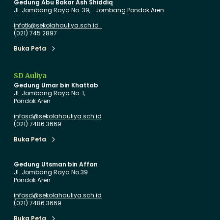
Gedung Abu Bakar Ash Shiddiq
u
p
Jl. Jombang Raya No. 39, Jombang Pondok Aren
d
i
infotk@sekolahauliya.sch.id
e
l
(021) 745 2897
n
a
Buka Peta
Buka Peta
g
n
a
P
SD Auliya
n
e
Gedung Umar bin Khattab
I
r
Jl. Jombang Raya No. 1,
Pondok Aren
n
d
o
a
infosd@sekolahauliya.sch.id
(021) 7486 3669
v
n
a
a
Buka Peta
Buka Peta
s
P
i
e
Gedung Utsman bin Affan
Jl. Jombang Raya No.39
P
n
Pondok Aren
e
u
infosd@sekolahauliya.sch.id
n
h
(021) 7486 3669
d
C
Buka Peta