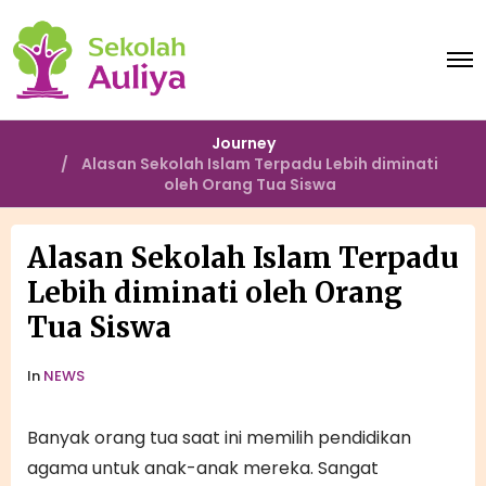
O
p
e
n
M
Journey
e
Alasan Sekolah Islam Terpadu Lebih diminati
n
oleh Orang Tua Siswa
u
Alasan Sekolah Islam Terpadu
Lebih diminati oleh Orang
Tua Siswa
In
NEWS
Banyak orang tua saat ini memilih pendidikan
agama untuk anak-anak mereka. Sangat