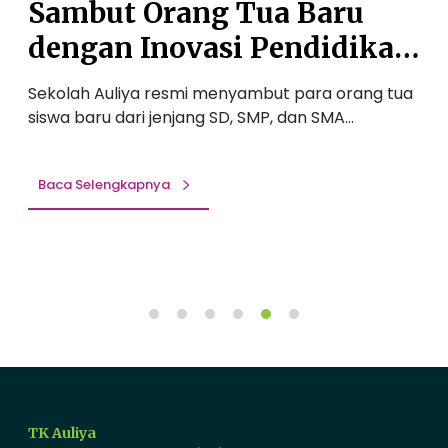
Sambut Orang Tua Baru
6
e
:
n
dengan Inovasi Pendidikan
S
u
Berstandar Internasional
a
h
Sekolah Auliya resmi menyambut para orang tua
S
m
K
siswa baru dari jenjang SD, SMP, dan SMA…
p
b
e
u
a
t
j
Baca Selengkapnya
O
a
r
i
a
b
n
a
g
n
T
:
u
P
a
e
B
n
a
a
TK Auliya
r