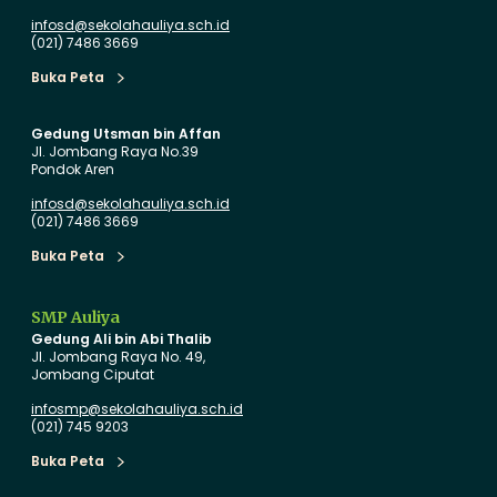
infosd@sekolahauliya.sch.id
(021) 7486 3669
Buka Peta
Buka Peta
Gedung Utsman bin Affan
Jl. Jombang Raya No.39
Pondok Aren
infosd@sekolahauliya.sch.id
(021) 7486 3669
Buka Peta
Buka Peta
SMP Auliya
Gedung Ali bin Abi Thalib
Jl. Jombang Raya No. 49,
Jombang Ciputat
infosmp@sekolahauliya.sch.id
(021) 745 9203
Buka Peta
Buka Peta