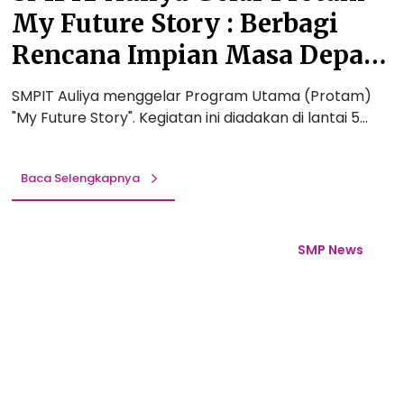
a
i
d
My Future Story : Berbagi
r
o
a
P
Rencana Impian Masa Depan
n
n
r
a
A
Ananda Bersama Orang Tua
o
SMPIT Auliya menggelar Program Utama (Protam)
l
s
t
"My Future Story". Kegiatan ini diadakan di lantai 5…
!
t
a
r
m
o
M
Baca Selengkapnya
n
y
o
F
T
m
u
I
SMP News
i
t
M
d
u
M
i
r
a
M
e
r
u
S
c
s
t
h
e
o
i
u