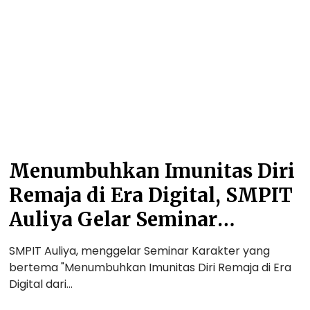
i
u
m
m
s
b
p
D
u
i
a
h
n
l
k
a
a
a
n
m
n
S
K
I
i
o
m
s
m
u
Menumbuhkan Imunitas Diri
w
p
n
a
Remaja di Era Digital, SMPIT
e
i
t
t
Auliya Gelar Seminar
i
a
Karakter
s
s
SMPIT Auliya, menggelar Seminar Karakter yang
i
D
bertema "Menumbuhkan Imunitas Diri Remaja di Era
S
i
Digital dari…
i
r