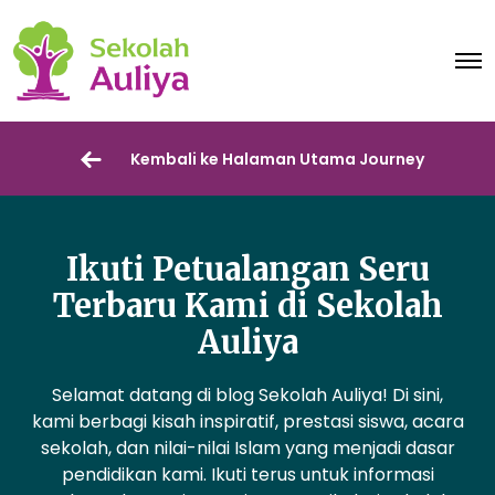
O
p
e
n
M
e
Kembali ke Halaman Utama Journey
n
u
Ikuti Petualangan Seru
Terbaru Kami di Sekolah
Auliya
Selamat
datang
di blog
Sekolah
Auliya! Di
sini
,
kami
berbagi
kisah
inspiratif
,
prestasi
siswa
, acara
sekolah
, dan
nilai-nilai
Islam yang
menjadi
dasar
pendidikan
kami.
Ikuti
terus
untuk
informasi