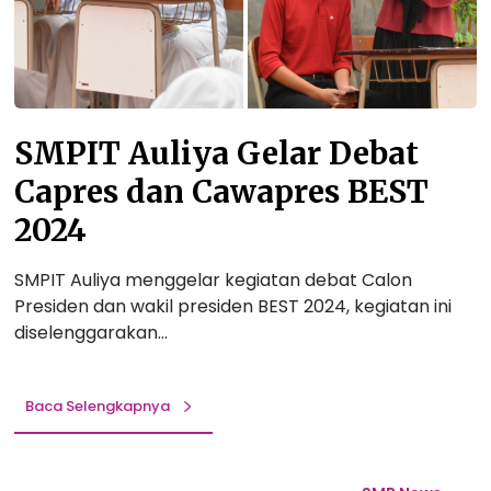
i
t
a
y
i
m
a
n
P
G
C
O
e
u
R
l
p
SMPIT Auliya Gelar Debat
S
a
T
S
Capres dan Cawapres BEST
r
i
I
D
n
2024
T
e
g
E
b
k
SMPIT Auliya menggelar kegiatan debat Calon
Q
a
a
Presiden dan wakil presiden BEST 2024, kegiatan ini
U
t
t
diselenggarakan…
2
C
P
0
a
r
2
p
o
Baca Selengkapnya
4
r
v
e
i
F
s
n
i