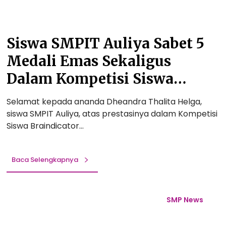
t
o
r
5
n
e
M
a
a
Siswa SMPIT Auliya Sabet 5
e
l
t
d
!
Medali Emas Sekaligus
i
a
v
Dalam Kompetisi Siswa
l
i
i
Braindicator Nasional
t
E
Selamat kepada ananda Dheandra Thalita Helga,
a
m
siswa SMPIT Auliya, atas prestasinya dalam Kompetisi
s
a
Siswa Braindicator…
D
s
a
S
n
Baca Selengkapnya
e
K
k
e
a
M
p
l
e
SMP News
e
i
n
m
g
u