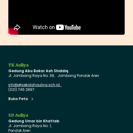
b
a
!
TK Auliya
Gedung Abu Bakar Ash Shiddiq
Jl. Jombang Raya No. 39, Jombang Pondok Aren
infotk@sekolahauliya.sch.id
(021) 745 2897
Buka Peta
Buka Peta
SD Auliya
Gedung Umar bin Khattab
Jl. Jombang Raya No. 1,
Pondok Aren