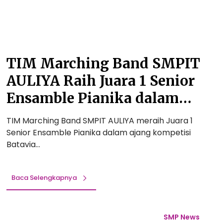
r
n
m
y
g
I
:
B
P
B
a
T
e
n
E
TIM Marching Band SMPIT
r
d
K
b
AULIYA Raih Juara 1 Senior
S
d
a
M
a
Ensamble Pianika dalam
g
P
n
i
Kompetisi Batavia Marching
I
S
TIM Marching Band SMPIT AULIYA meraih Juara 1
R
T
Band Open Championship
k
Senior Ensamble Pianika dalam ajang kompetisi
e
A
y
Batavia…
2023 Tingkat Nasional!
n
U
W
c
L
o
a
I
r
Baca Selengkapnya
n
Y
l
a
A
d
T
I
R
i
SMP News
m