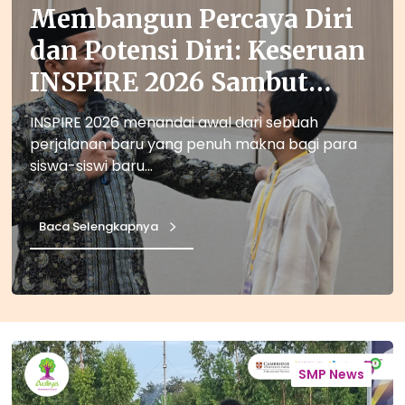
Membangun Percaya Diri
dan Potensi Diri: Keseruan
INSPIRE 2026 Sambut
Siswa Baru SMP Auliya
INSPIRE 2026 menandai awal dari sebuah
perjalanan baru yang penuh makna bagi para
siswa-siswi baru…
Baca Selengkapnya
Z
i
SMP News
d