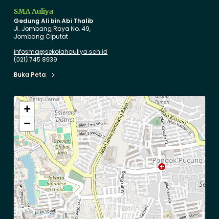
SMA Auliya
Gedung Ali bin Abi Thalib
Jl. Jombang Raya No. 49,
Jombang Ciputat
infosma@sekolahauliya.sch.id
(021) 745 8939
Buka Peta
Buka Peta
+
−