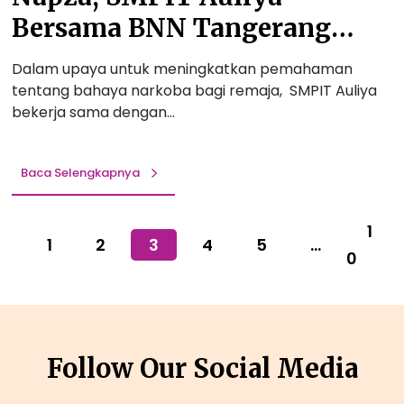
o
,
t
Bersama BNN Tangerang
n
S
T
a
M
Selatan: Membangun
a
Dalam upaya untuk meningkatkan pemahaman
l
P
n
Kesadaran Remaja Terhadap
tentang bahaya narkoba bagi remaja, SMPIT Auliya
I
p
bekerja sama dengan…
Bahaya Narkoba!
T
a
A
N
u
a
Baca Selengkapnya
l
p
i
z
y
1
a
1
2
3
4
5
…
a
,
0
G
S
e
M
l
P
a
I
r
Follow Our Social Media
T
S
A
e