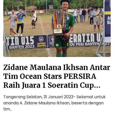
a
n
e
M
a
u
l
a
n
a
I
Zidane Maulana Ikhsan Antar
k
Tim Ocean Stars PERSIRA
h
s
Raih Juara 1 Soeratin Cup
a
Tingkat Provinsi Banten dan
n
Tangerang Selatan, 31 Januari 2023- Selamat untuk
A
Melangkah ke Babak 16 Besar
ananda A. Zidane Maulana Ikhsan, beserta dengan
n
tim…
Nasional!
t