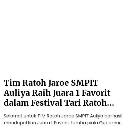
a
m
p
i
R
i
h
a
a
J
t
n
u
o
M
a
h
a
r
J
s
a
a
a
1
r
D
S
o
e
e
e
p
n
S
a
Tim Ratoh Jaroe SMPIT
i
M
n
o
Auliya Raih Juara 1 Favorit
P
A
r
I
n
dalam Festival Tari Ratoh
E
T
a
n
Jaroe Nasional 2023
A
n
Selamat untuk TIM Ratoh Jaroe SMPIT Auliya berhasil
s
u
d
mendapatkan Juara 1 Favorit Lomba piala Gubernur…
a
l