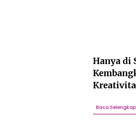
Hanya di 
Kembangk
Kreativita
Anak And
Baca Selengka