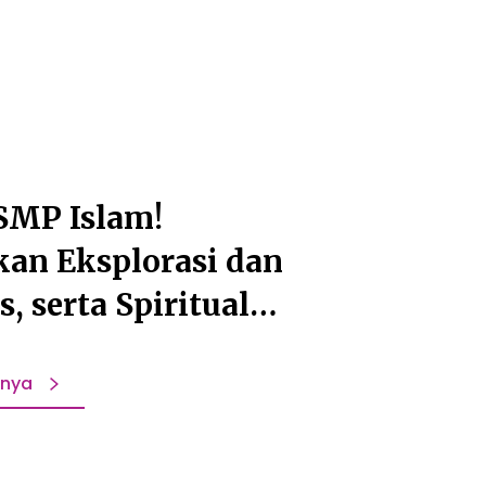
SMP Islam!
an Eksplorasi dan
s, serta Spiritual
a!
pnya