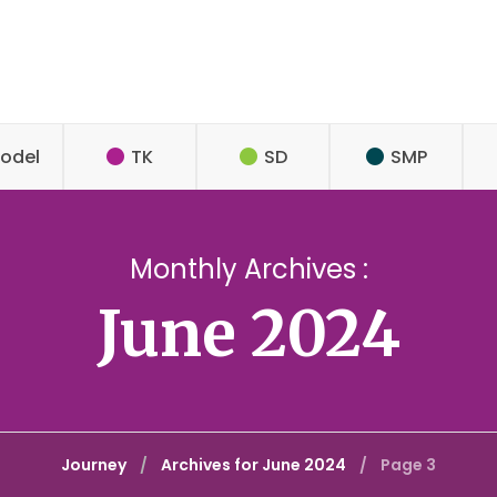
odel
TK
SD
SMP
Monthly Archives :
June 2024
Journey
Archives for June 2024
Page 3