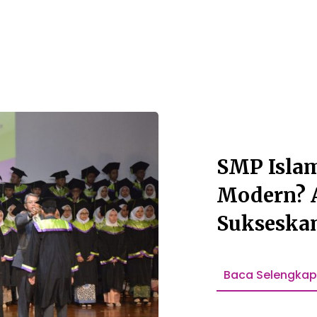
SMP Islam
Modern? 
Sukseska
Baca Selengka