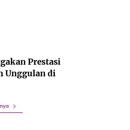
akan Prestasi
m Unggulan di
pnya