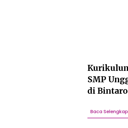
Kurikulum
SMP Ungg
di Bintaro
Dipertim
Baca Selengka