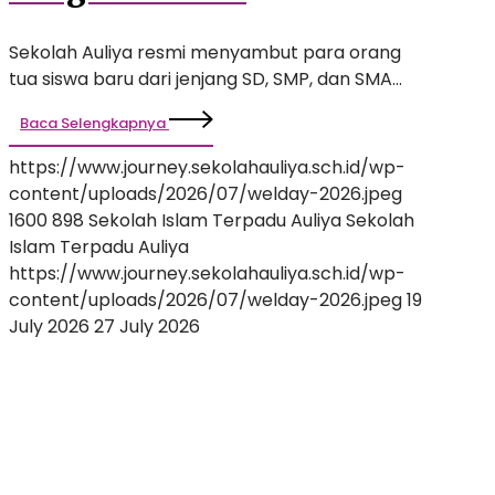
Pendidikan Berstandar
Sekolah Auliya resmi menyambut para orang
Internasional
tua siswa baru dari jenjang SD, SMP, dan SMA…
Baca Selengkapnya
https://www.journey.sekolahauliya.sch.id/wp-
content/uploads/2026/07/welday-2026.jpeg
1600
898
Sekolah Islam Terpadu Auliya
Sekolah
Islam Terpadu Auliya
https://www.journey.sekolahauliya.sch.id/wp-
content/uploads/2026/07/welday-2026.jpeg
19
July 2026
27 July 2026
Menyelami
Dunia
Penuh
Keajaiban:
Penampilan
Perdana