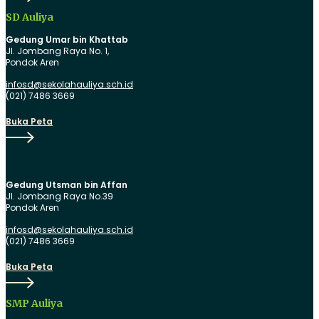
SD Auliya
Gedung Umar bin Khattab
Jl. Jombang Raya No. 1,
Pondok Aren
infosd@sekolahauliya.sch.id
(021) 7486 3669
Buka
Buka Peta
Peta
Gedung Utsman bin Affan
Jl. Jombang Raya No.39
Pondok Aren
infosd@sekolahauliya.sch.id
(021) 7486 3669
Buka
Buka Peta
Peta
SMP Auliya