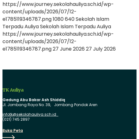
https://www.journey.sekolahauliya.sch.id/wp-
content/uploads/2026/07/12-
e1785119346787.png
1080
640
Sekolah Islam
Terpadu Auliya
Sekolah Islam Terpadu Auliya
https://www.journey.sekolahauliya.sch.id/wp-
content/uploads/2026/07/12-
e1785119346787.png
27 June 2026
27 July 2026
TK Auliya
Gedung Abu Bakar Ash Shiddiq
Jl. Jombang Raya No. 39, Jombang Pondok Aren
infotk@sekolahauliya.sch.id
(021) 745 2897
Buka
Buka Peta
Peta