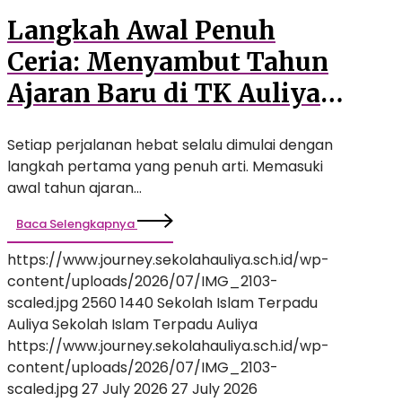
Petualangan
Langkah Awal Penuh
Seru!
Ceria: Menyambut Tahun
Ajaran Baru di TK Auliya
dengan Senyuman dan
Setiap perjalanan hebat selalu dimulai dengan
Petualangan Seru!
langkah pertama yang penuh arti. Memasuki
awal tahun ajaran…
Baca Selengkapnya
https://www.journey.sekolahauliya.sch.id/wp-
content/uploads/2026/07/IMG_2103-
scaled.jpg
2560
1440
Sekolah Islam Terpadu
Auliya
Sekolah Islam Terpadu Auliya
https://www.journey.sekolahauliya.sch.id/wp-
content/uploads/2026/07/IMG_2103-
scaled.jpg
27 July 2026
27 July 2026