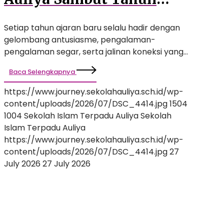
Ajaran Baru dengan
Setiap tahun ajaran baru selalu hadir dengan
Rangkaian Kegiatan
gelombang antusiasme, pengalaman-
Inspiratif
pengalaman segar, serta jalinan koneksi yang…
Baca Selengkapnya
https://www.journey.sekolahauliya.sch.id/wp-
content/uploads/2026/07/DSC_4414.jpg
1504
1004
Sekolah Islam Terpadu Auliya
Sekolah
Islam Terpadu Auliya
https://www.journey.sekolahauliya.sch.id/wp-
content/uploads/2026/07/DSC_4414.jpg
27
July 2026
27 July 2026
Membentuk
Calon
Pemimpin
Masa
Depan: