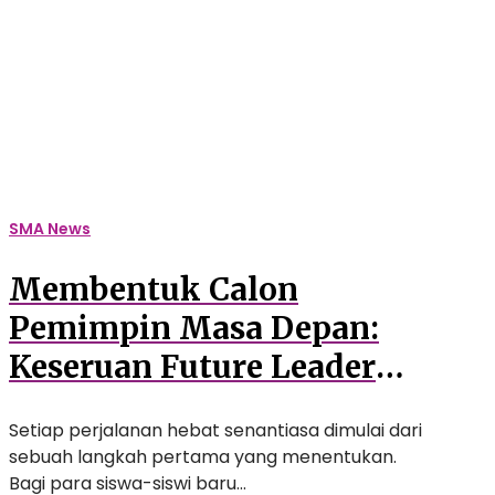
Keseruan
Future
Leader
Exploration
(FLE)
Awali
Perjalanan
Siswa
SMA News
Baru
SMA
Membentuk Calon
Auliya
Pemimpin Masa Depan:
Keseruan Future Leader
Exploration (FLE) Awali
Setiap perjalanan hebat senantiasa dimulai dari
Perjalanan Siswa Baru
sebuah langkah pertama yang menentukan.
SMA Auliya
Bagi para siswa-siswi baru…