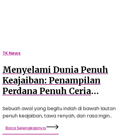
Penuh
Ceria
Bertema
‘Under
the
Sea’
Hiasi
TK News
Langkah
Awal
Menyelami Dunia Penuh
Siswa
TK
Keajaiban: Penampilan
Auliya
Perdana Penuh Ceria
Bertema ‘Under the Sea’
Sebuah awal yang begitu indah di bawah lautan
Hiasi Langkah Awal Siswa
penuh keajaiban, tawa renyah, dan rasa ingin…
TK Auliya
Baca Selengkapnya