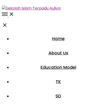
Open
Menu
Close
Home
About Us
Education Model
TK
SD