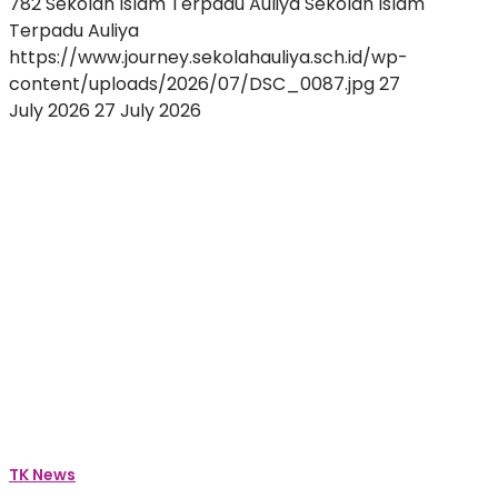
782
Sekolah Islam Terpadu Auliya
Sekolah Islam
Terpadu Auliya
https://www.journey.sekolahauliya.sch.id/wp-
content/uploads/2026/07/DSC_0087.jpg
27
July 2026
27 July 2026
Langkah
Awal
Penuh
Ceria:
Menyambut
Tahun
Ajaran
Baru
di
TK
Auliya
dengan
Senyuman
TK News
dan