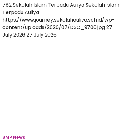
782
Sekolah Islam Terpadu Auliya
Sekolah Islam
Terpadu Auliya
https://www.journey.sekolahauliya.sch.id/wp-
content/uploads/2026/07/DSC_9700.jpg
27
July 2026
27 July 2026
Membangun
Percaya
Diri
dan
Potensi
Diri:
Keseruan
INSPIRE
2026
Sambut
Siswa
Baru
SMP
SMP News
Auliya