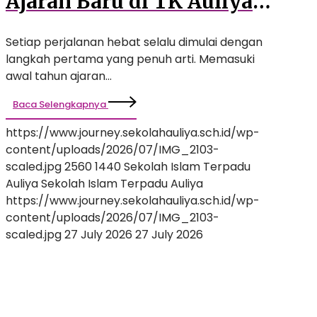
Ajaran Baru di TK Auliya
dengan Senyuman dan
Setiap perjalanan hebat selalu dimulai dengan
Petualangan Seru!
langkah pertama yang penuh arti. Memasuki
awal tahun ajaran…
Baca Selengkapnya
https://www.journey.sekolahauliya.sch.id/wp-
content/uploads/2026/07/IMG_2103-
scaled.jpg
2560
1440
Sekolah Islam Terpadu
Auliya
Sekolah Islam Terpadu Auliya
https://www.journey.sekolahauliya.sch.id/wp-
content/uploads/2026/07/IMG_2103-
scaled.jpg
27 July 2026
27 July 2026
Welcoming
Day
2026
: