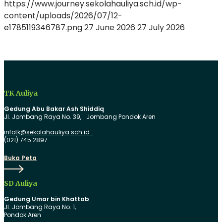
https://www.journey.sekolahauliya.sch.id/wp-
content/uploads/2026/07/12-
e1785119346787.png
27 June 2026
27 July 2026
TK Auliya
Gedung Abu Bakar Ash Shiddiq
Jl. Jombang Raya No. 39, Jombang Pondok Aren
infotk@sekolahauliya.sch.id
(021) 745 2897
Buka
Buka Peta
Peta
SD Auliya
Gedung Umar bin Khattab
Jl. Jombang Raya No. 1,
Pondok Aren