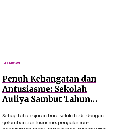
Sekolah
Auliya
Sambut
Tahun
Ajaran
Baru
dengan
Rangkaian
Kegiatan
SD News
Inspiratif
Penuh Kehangatan dan
Antusiasme: Sekolah
Auliya Sambut Tahun
Ajaran Baru dengan
Setiap tahun ajaran baru selalu hadir dengan
Rangkaian Kegiatan
gelombang antusiasme, pengalaman-