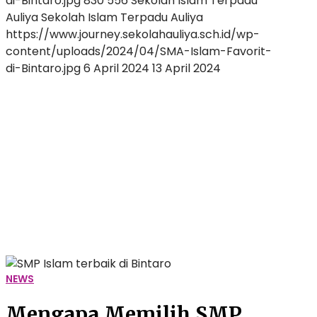
di-Bintaro.jpg
830
556
Sekolah Islam Terpadu
Auliya
Sekolah Islam Terpadu Auliya
https://www.journey.sekolahauliya.sch.id/wp-
content/uploads/2024/04/SMA-Islam-Favorit-
di-Bintaro.jpg
6 April 2024
13 April 2024
Mengapa
Memilih
SMP
Islam
Favorit
di
Bintaro?
Ini
Penjelasannya!
NEWS
Mengapa Memilih SMP