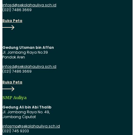
infosd@sekolahauliya.sch.id
(021) 7486 3669
Buka
Buka Peta
Peta
Gedung Utsman bin Affan
Jl. Jombang Raya No.39
Pondok Aren
infosd@sekolahauliya.sch.id
(021) 7486 3669
Buka
Buka Peta
Peta
SMP Auliya
Gedung Ali bin Abi Thalib
Jl. Jombang Raya No. 49,
Jombang Ciputat
infosmp@sekolahauliya.sch.id
(021) 745 9203