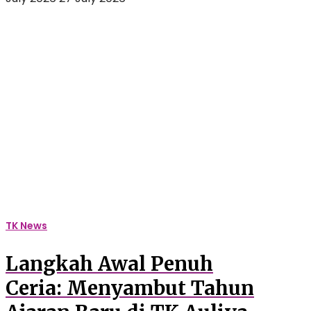
Langkah
Awal
Penuh
Ceria:
Menyambut
Tahun
Ajaran
Baru
di
TK
Auliya
dengan
Senyuman
TK News
dan
Petualangan
Langkah Awal Penuh
Seru!
Ceria: Menyambut Tahun