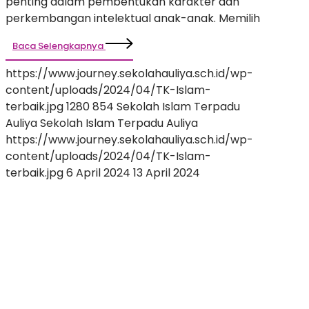
penting dalam pembentukan karakter dan
perkembangan intelektual anak-anak. Memilih
Baca Selengkapnya
https://www.journey.sekolahauliya.sch.id/wp-
content/uploads/2024/04/TK-Islam-
terbaik.jpg
1280
854
Sekolah Islam Terpadu
Auliya
Sekolah Islam Terpadu Auliya
https://www.journey.sekolahauliya.sch.id/wp-
content/uploads/2024/04/TK-Islam-
terbaik.jpg
6 April 2024
13 April 2024
SMA
Islam
Favorit
di
Bintaro:
Pilihan
Tepat
untuk