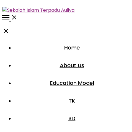
Open
Menu
Close
Home
About Us
Education Model
TK
SD