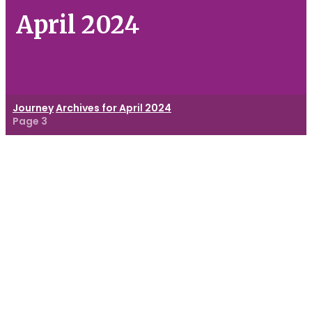
April 2024
Journey
Archives for April 2024
Page 3
SD
Islam
Favorit
di
Bintaro:
Pendidikan
Unggul
bagi