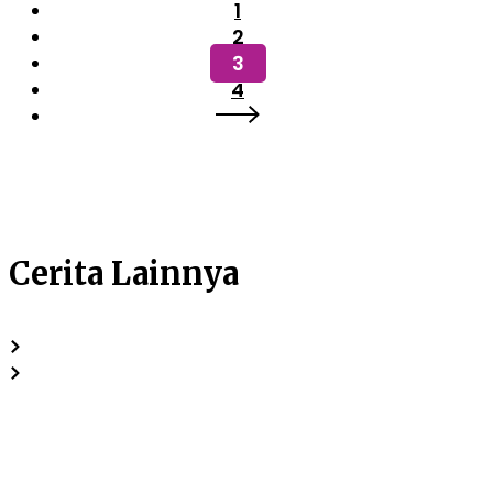
1
2
3
4
Cerita Lainnya
Penuh
Kehangatan
dan
Antusiasme: