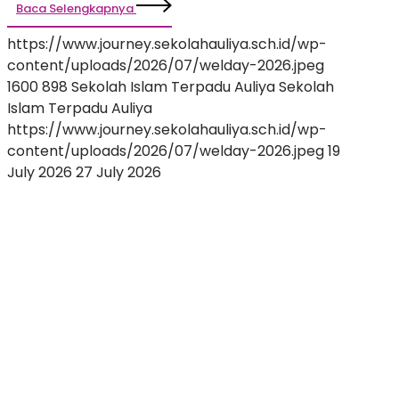
Baca Selengkapnya
https://www.journey.sekolahauliya.sch.id/wp-
content/uploads/2026/07/welday-2026.jpeg
1600
898
Sekolah Islam Terpadu Auliya
Sekolah
Islam Terpadu Auliya
https://www.journey.sekolahauliya.sch.id/wp-
content/uploads/2026/07/welday-2026.jpeg
19
July 2026
27 July 2026
Menyelami
Dunia
Penuh
Keajaiban:
Penampilan
Perdana
Penuh
Ceria
Bertema
‘Under