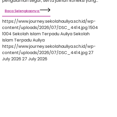
Inspiratif
pengalaman segar, serta jalinan koneksi yang…
Baca Selengkapnya
https://www.journey.sekolahauliya.sch.id/wp-
content/uploads/2026/07/DSC_4414.jpg
1504
1004
Sekolah Islam Terpadu Auliya
Sekolah
Islam Terpadu Auliya
https://www.journey.sekolahauliya.sch.id/wp-
content/uploads/2026/07/DSC_4414.jpg
27
July 2026
27 July 2026
Membentuk
Calon
Pemimpin
Masa
Depan:
Keseruan
Future
Leader
Exploration