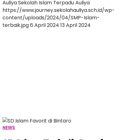
Auliya
Sekolah Islam Terpadu Auliya
https://www.journey.sekolahauliya.sch.id/wp-
content/uploads/2024/04/SMP-Islam-
terbaik.jpg
6 April 2024
13 April 2024
SD
Islam
Terbaik
Layak
Diperhitungkan
untuk
Pendidikan?
Ini
Penjelasannya!
NEWS