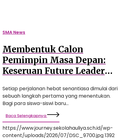
(FLE)
Awali
Perjalanan
Siswa
SMA News
Baru
SMA
Membentuk Calon
Auliya
Pemimpin Masa Depan:
Keseruan Future Leader
Exploration (FLE) Awali
Setiap perjalanan hebat senantiasa dimulai dari
Perjalanan Siswa Baru
sebuah langkah pertama yang menentukan.
SMA Auliya
Bagi para siswa-siswi baru…
Baca Selengkapnya
https://www.journey.sekolahauliya.sch.id/wp-
content/uploads/2026/07/DSC_9700.jpg
1392