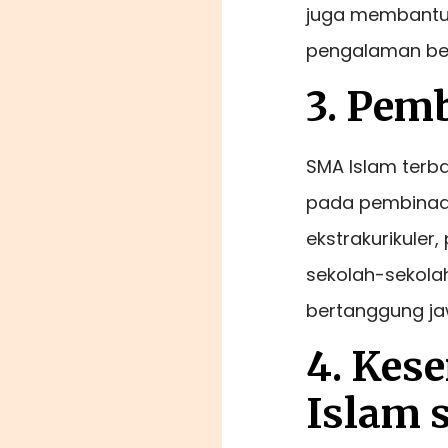
juga membantu 
pengalaman bel
3. Pem
SMA Islam terba
pada pembinaan 
ekstrakurikuler
sekolah-sekola
bertanggung jaw
4. Kes
Islam 