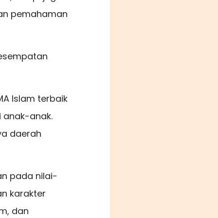
 dan pemahaman
kesempatan
A Islam terbaik
i anak-anak.
nya daerah
n pada nilai-
n karakter
m, dan