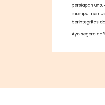
persiapan untuk
mampu membent
berintegritas d
Ayo segera daft