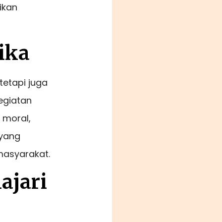
ikan
ika
tetapi juga
egiatan
 moral,
 yang
 masyarakat.
ajari