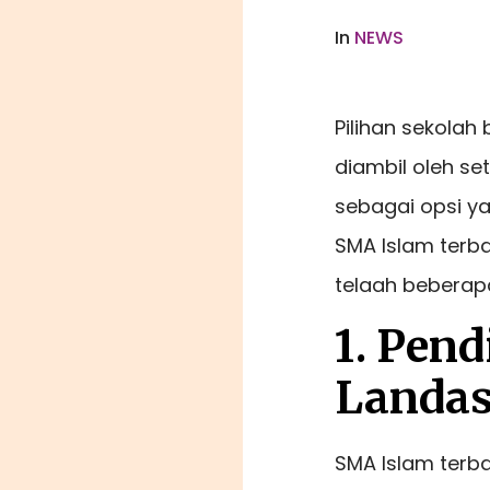
In
NEWS
Pilihan sekolah
diambil oleh se
sebagai opsi y
SMA Islam terba
telaah beberapa
1. Pen
Landa
SMA Islam terba