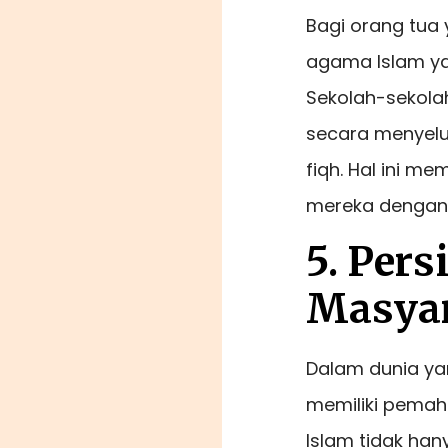
Bagi orang tua
agama Islam ya
Sekolah-sekola
secara menyelur
fiqh. Hal ini 
mereka dengan 
5. Per
Masyar
Dalam dunia yan
memiliki pema
Islam tidak ha