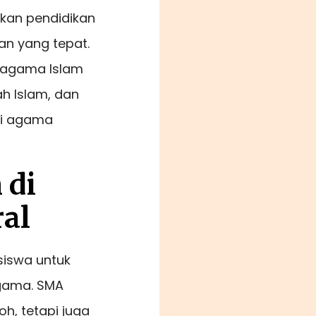
kan pendidikan
an yang tepat.
 agama Islam
h Islam, dan
mi agama
 di
al
siswa untuk
gama. SMA
h, tetapi juga