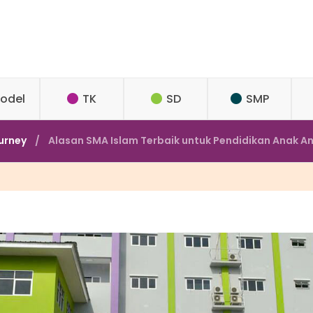
odel
TK
SD
SMP
urney
Alasan SMA Islam Terbaik untuk Pendidikan Anak A