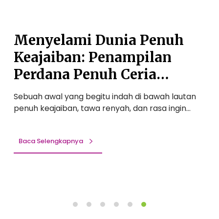
i
n
a
n
i
t
t
a
a
Menyelami Dunia Penuh
a
P
n
Keajaiban: Penampilan
r
e
d
o
n
a
n
Perdana Penuh Ceria
u
n
Bertema ‘Under the Sea’
h
A
a
Sebuah awal yang begitu indah di bawah lautan
S
K
n
Hiasi Langkah Awal Siswa
penuh keajaiban, tawa renyah, dan rasa ingin…
g
e
t
p
TK Auliya
a
u
j
s
Baca Selengkapnya
a
i
i
a
b
s
a
n
e
:
: