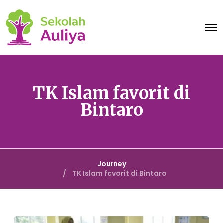
O
p
e
n
M
e
n
u
TK Islam favorit di
Bintaro
Journey
TK Islam favorit di Bintaro
N