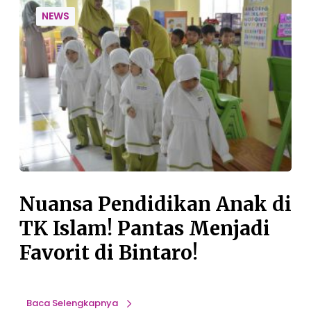
u
NEWS
a
n
s
a
P
e
n
d
i
d
i
Nuansa Pendidikan Anak di
k
TK Islam! Pantas Menjadi
a
n
Favorit di Bintaro!
A
n
a
Baca Selengkapnya