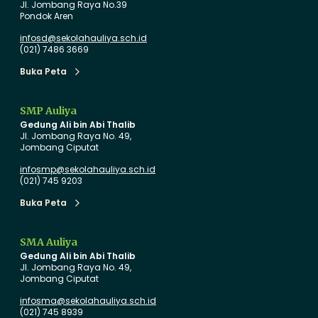
Jl. Jombang Raya No.39
n
T
Pondok Aren
u
a
infosd@sekolahauliya.sch.id
h
h
(021) 7486 3669
C
u
Buka Peta
e
n
Buka Peta
r
A
i
j
SMP Auliya
Gedung Ali bin Abi Thalib
a
a
Jl. Jombang Raya No. 49,
B
r
Jombang Ciputat
e
a
infosmp@sekolahauliya.sch.id
r
n
(021) 745 9203
t
B
Buka Peta
Buka Peta
e
a
m
r
SMA Auliya
a
u
Gedung Ali bin Abi Thalib
‘
d
Jl. Jombang Raya No. 49,
Jombang Ciputat
U
e
n
n
infosma@sekolahauliya.sch.id
(021) 745 8939
d
g