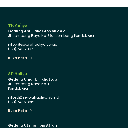
P
S
e
e
n
k
a
o
TK Auliya
m
l
Gedung Abu Bakar Ash Shiddiq
p
a
Jl. Jombang Raya No. 39, Jombang Pondok Aren
i
h
infotk@sekolahauliya.sch.id
l
A
(021) 745 2897
a
u
Buka Peta
Buka Peta
n
l
P
i
SD Auliya
e
y
Gedung Umar bin Khattab
r
a
Jl. Jombang Raya No. 1,
Pondok Aren
d
S
a
a
infosd@sekolahauliya.sch.id
(021) 7486 3669
n
a
b
Buka Peta
Buka Peta
P
u
e
t
Gedung Utsman bin Affan