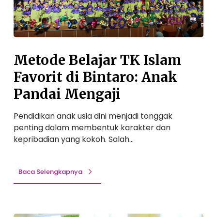
i
i
l
T
B
a
e
i
j
m
n
a
p
t
r
Metode Belajar TK Islam
a
a
T
t
Favorit di Bintaro: Anak
r
K
T
o
I
Pandai Mengaji
e
!
s
r
l
Pendidikan anak usia dini menjadi tonggak
b
a
penting dalam membentuk karakter dan
a
m
kepribadian yang kokoh. Salah…
i
F
k
a
B
v
Baca Selengkapnya
e
o
r
r
m
i
a