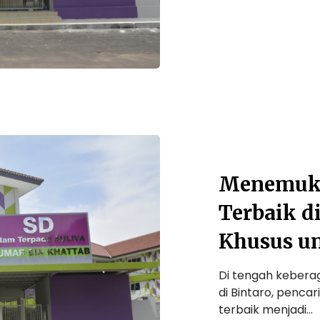
Menemuka
Terbaik d
Khusus u
Di tengah kebera
di Bintaro, penca
terbaik menjadi…