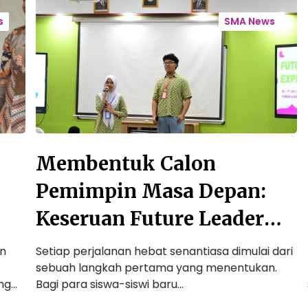
M
M
e
e
SMA News
m
m
b
b
e
a
n
n
t
g
u
u
k
n
C
P
Membentuk Calon
M
a
e
l
r
Pemimpin Masa Depan:
d
o
c
Keseruan Future Leader
I
n
a
P
y
Exploration (FLE) Awali
S
e
a
Setiap perjalanan hebat senantiasa dimulai dari
IN
m
D
sebuah langkah pertama yang menentukan.
pe
Perjalanan Siswa Baru
i
i
…
Bagi para siswa-siswi baru…
si
SMA Auliya
m
r