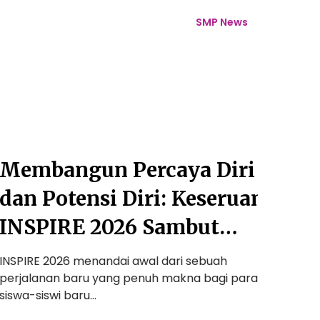
L
a
SMP News
n
g
k
a
h
A
w
a
embangun Percaya Diri
Lang
l
P
an Potensi Diri: Keseruan
Ceri
e
NSPIRE 2026 Sambut
Ajar
n
u
iswa Baru SMP Auliya
deng
h
SPIRE 2026 menandai awal dari sebuah
Setiap p
C
rjalanan baru yang penuh makna bagi para
langkah 
Petu
e
swa-siswi baru…
awal tah
r