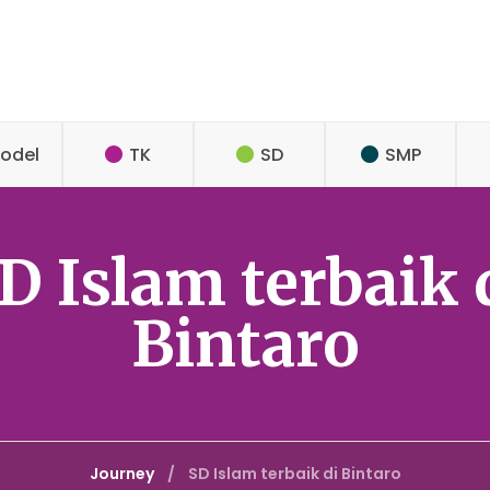
odel
TK
SD
SMP
D Islam terbaik 
Bintaro
Journey
SD Islam terbaik di Bintaro