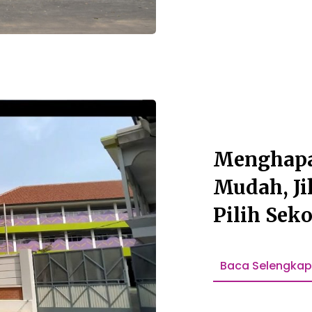
Menghapal
Mudah, Ji
Pilih Sek
Anak!
Baca Selengka