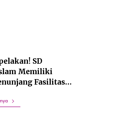
pelakan! SD
Islam Memiliki
nunjang Fasilitas
n!
pnya