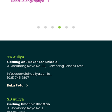
e
O
Baca Selengkapnya
n
r
y
a
a
n
m
g
b
T
u
u
t
a
T
B
a
a
TK Auliya
h
r
Gedung Abu Bakar Ash Shiddiq
u
u
Jl. Jombang Raya No. 39, Jombang Pondok Aren
n
d
infotk@sekolahauliya.sch.id
A
e
(021) 745 2897
j
n
Buka Peta
Buka Peta
a
g
r
a
SD Auliya
a
n
Gedung Umar bin Khattab
n
I
Jl. Jombang Raya No. 1,