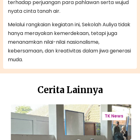
terhadap perjuangan para pahlawan serta wujud
nyata cinta tanah air.
Melalui rangkaian kegiatan ini, Sekolah Auliya tidak
hanya merayakan kemerdekaan, tetapi juga
menanamkan nilai-nilai nasionalisme,
kebersamaan, dan kreativitas dalam jiwa generasi
muda.
Cerita Lainnya
L
a
e
TK News
n
l
g
c
k
o