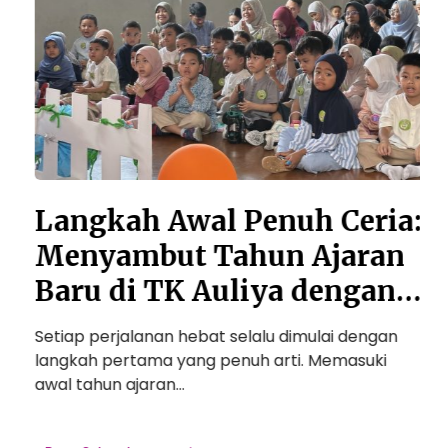
a
h
i
A
n
w
g
a
D
l
a
P
y
e
2
n
0
Langkah Awal Penuh Ceria:
u
2
Menyambut Tahun Ajaran
h
6
C
:
Baru di TK Auliya dengan
e
S
Senyuman dan
r
a
Setiap perjalanan hebat selalu dimulai dengan
S
i
Petualangan Seru!
langkah pertama yang penuh arti. Memasuki
s
a
b
awal tahun ajaran…
:
u
M
t