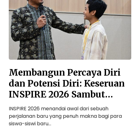
a
k
n
a
g
h
u
A
n
w
P
a
e
l
r
P
c
e
a
n
Membangun Percaya Diri
y
u
dan Potensi Diri: Keseruan
a
h
D
C
INSPIRE 2026 Sambut
i
e
Siswa Baru SMP Auliya
r
r
INSPIRE 2026 menandai awal dari sebuah
S
i
i
A
gi
perjalanan baru yang penuh makna bagi para
l
d
a
siswa-siswi baru…
a
a
:
n
M