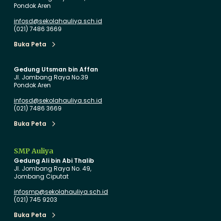
Pondok Aren
n
B
I
a
infosd@sekolahauliya.sch.id
(021) 7486 3669
N
r
S
u
Buka Peta
Buka Peta
P
d
I
i
Gedung Utsman bin Affan
Jl. Jombang Raya No.39
R
T
Pondok Aren
E
K
infosd@sekolahauliya.sch.id
2
A
(021) 7486 3669
0
u
Buka Peta
2
l
Buka Peta
6
i
S
y
SMP Auliya
Gedung Ali bin Abi Thalib
a
a
Jl. Jombang Raya No. 49,
m
d
Jombang Ciputat
b
e
infosmp@sekolahauliya.sch.id
u
n
(021) 745 9203
t
g
Buka Peta
Buka Peta