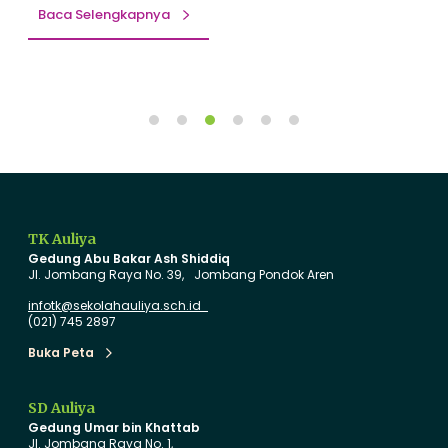
P
e
Baca Selengkapnya
o
n
t
y
e
a
n
s
b
i
u
D
t
i
T
r
a
TK Auliya
i
h
Gedung Abu Bakar Ash Shiddiq
:
u
Jl. Jombang Raya No. 39, Jombang Pondok Aren
K
n
infotk@sekolahauliya.sch.id
e
A
(021) 745 2897
s
j
Buka Peta
Buka Peta
e
a
r
r
SD Auliya
u
a
Gedung Umar bin Khattab
a
n
Jl. Jombang Raya No. 1,