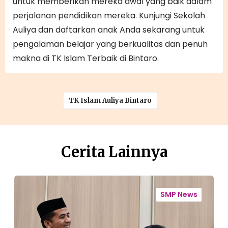
untuk memberikan mereka awal yang baik dalam
perjalanan pendidikan mereka. Kunjungi Sekolah
Auliya dan daftarkan anak Anda sekarang untuk
pengalaman belajar yang berkualitas dan penuh
makna di TK Islam Terbaik di Bintaro.
TK Islam Auliya Bintaro
Cerita Lainnya
M
L
e
a
SMP News
m
n
b
g