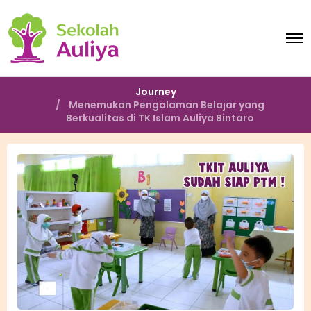
O
p
e
n
M
Journey
e
Menemukan Pengalaman Belajar yang
n
Berkualitas di TK Islam Auliya Bintaro
u