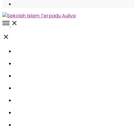
Open
Menu
Close