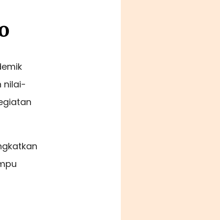
o
demik
nilai-
kegiatan
ingkatkan
ampu