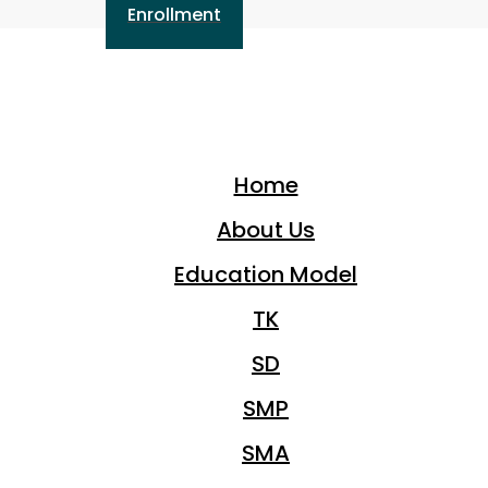
Enrollment
Home
About Us
Education Model
TK
SD
SMP
SMA