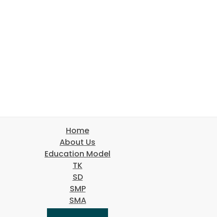
Home
About Us
Education Model
TK
SD
SMP
SMA
Journey