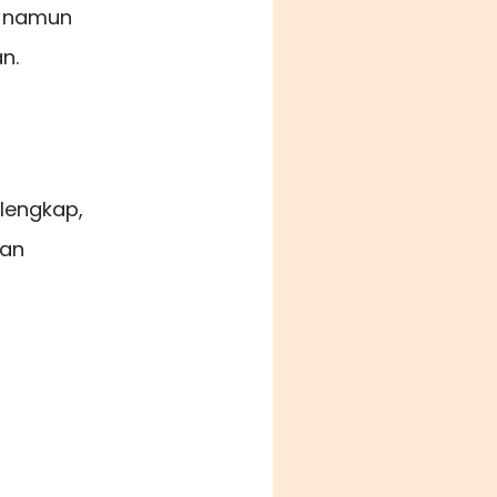
, namun
n.
lengkap,
gan