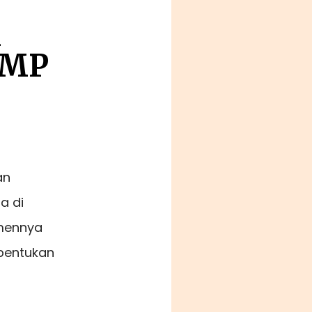
l
SMP
an
a di
tmennya
bentukan