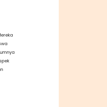
Mereka
iswa
ulumnya
aspek
an