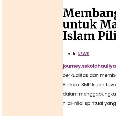
Membang
untuk M
Islam Pil
In
NEWS
journey.sekolahauliya
berkualitas dan memba
Bintaro. SMP Islam fav
dalam menggabungkan
nilai-nilai spiritual yan