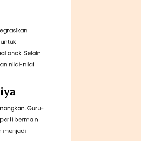
tegrasikan
 untuk
l anak. Selain
 nilai-nilai
iya
enangkan. Guru-
perti bermain
n menjadi