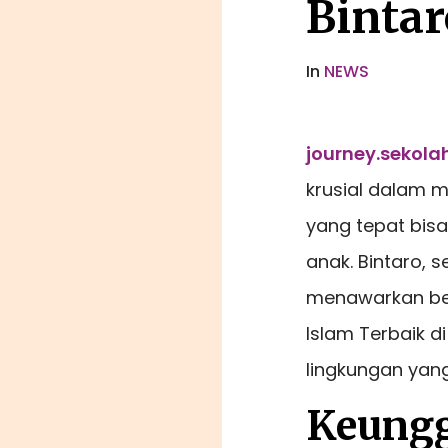
Bintar
In
NEWS
journey.sekolah
krusial dalam 
yang tepat bis
anak. Bintaro,
menawarkan berb
Islam Terbaik 
lingkungan ya
Keungg