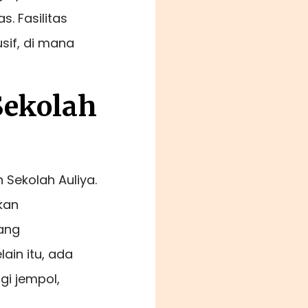
. Fasilitas
sif, di mana
Sekolah
 Sekolah Auliya.
kan
ang
ain itu, ada
gi jempol,