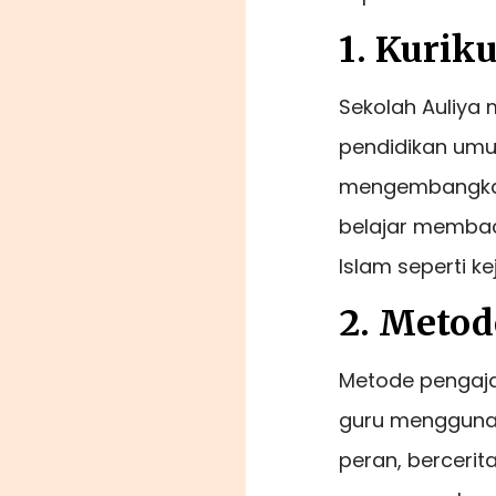
1. Kurik
Sekolah Auliya 
pendidikan umum
mengembangkan p
belajar membaca
Islam seperti k
2. Metod
Metode pengaja
guru menggunak
peran, bercerit