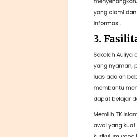
menyenangkan. 
yang alami da
informasi.
3. Fasili
Sekolah Auliya 
yang nyaman, p
luas adalah bebe
membantu menci
dapat belajar 
Memilih TK Isl
awal yang kuat
kurikulum yang h