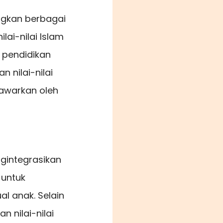
angkan berbagai
lai-nilai Islam
a pendidikan
 nilai-nilai
tawarkan oleh
ngintegrasikan
 untuk
l anak. Selain
 nilai-nilai