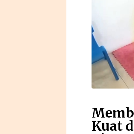
Memba
Kuat d