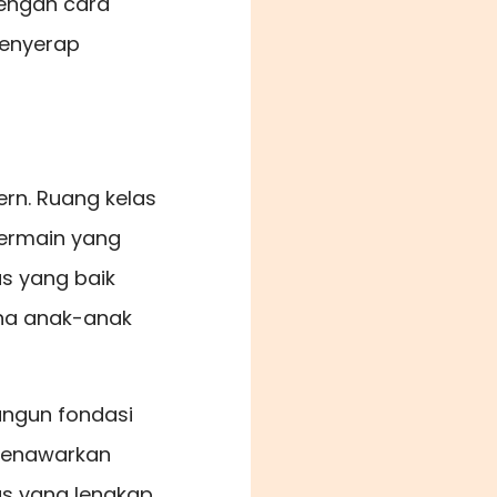
engan cara
menyerap
ern. Ruang kelas
bermain yang
as yang baik
ana anak-anak
angun fondasi
 menawarkan
tas yang lengkap,