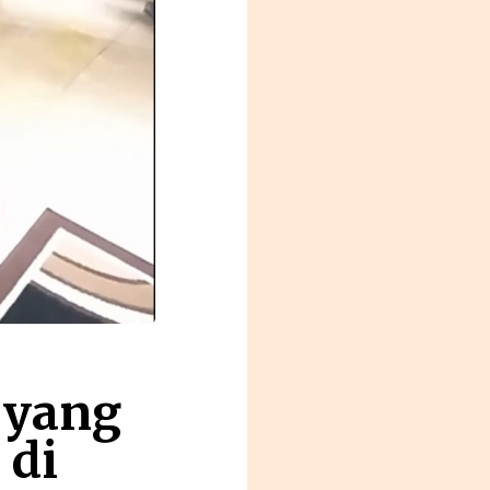
 yang
 di