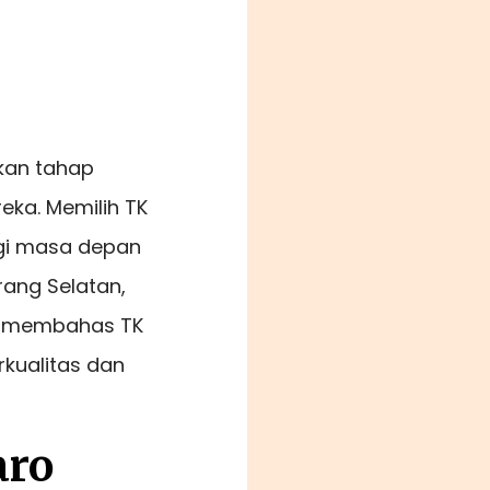
kan tahap
ka. Memilih TK
gi masa depan
rang Selatan,
kan membahas TK
kualitas dan
aro