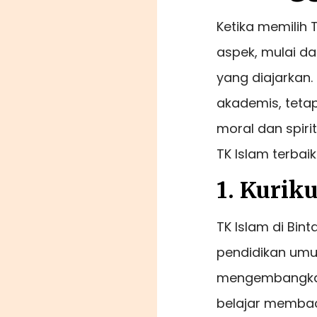
Ketika memilih 
aspek, mulai dar
yang diajarkan.
akademis, teta
moral dan spiri
TK Islam terbaik
1. Kurik
TK Islam di Bin
pendidikan umum
mengembangkan p
belajar membaca