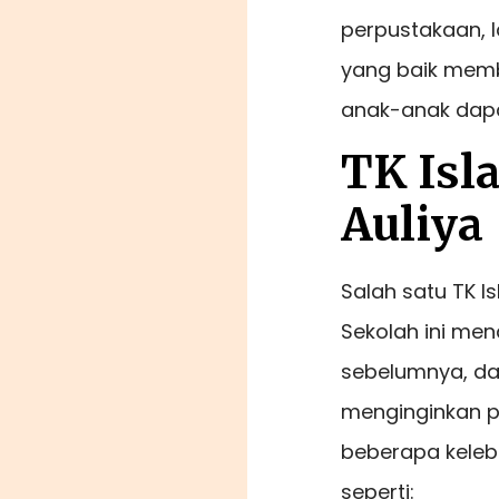
perpustakaan, l
yang baik memb
anak-anak dapa
TK Isl
Auliya
Salah satu TK I
Sekolah ini me
sebelumnya, da
menginginkan pe
beberapa kelebi
seperti: