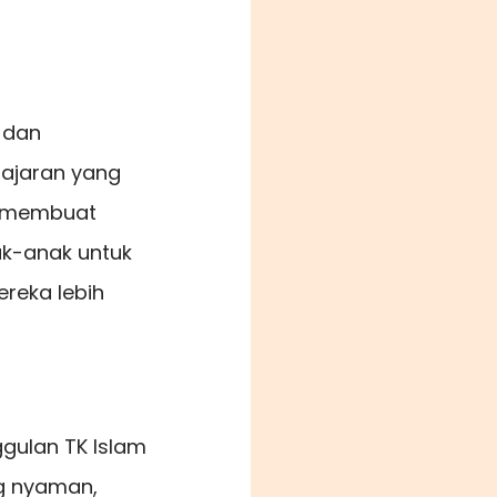
f dan
ajaran yang
uk membuat
k-anak untuk
reka lebih
ggulan TK Islam
ng nyaman,