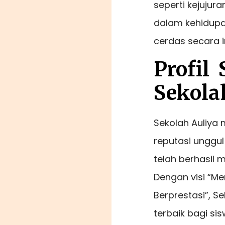
seperti kejujura
dalam kehidupan
cerdas secara in
Profil 
Sekola
Sekolah Auliya 
reputasi unggul
telah berhasil 
Dengan visi “M
Berprestasi”, S
terbaik bagi si