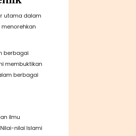
demik
tor utama dalam
li menorehkan
am berbagai
 ini membuktikan
alam berbagai
aan ilmu
lai-nilai Islami