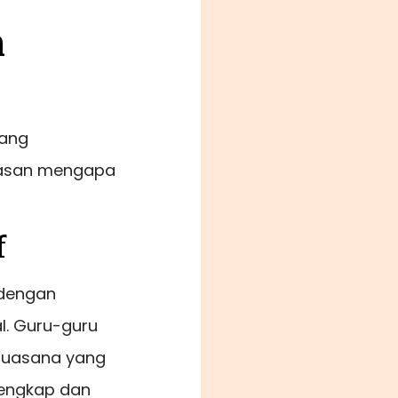
m
yang
lasan mengapa
f
 dengan
. Guru-guru
suasana yang
lengkap dan