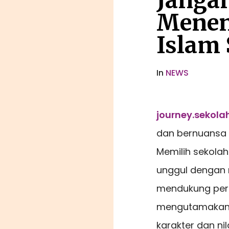
Jangan
Menen
Islam 
In
NEWS
journey.sekolah
dan bernuansa I
Memilih sekol
unggul dengan n
mendukung perk
mengutamakan 
karakter dan nil