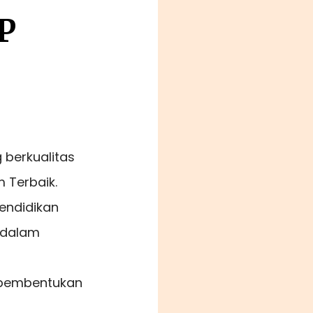
P
 berkualitas
 Terbaik.
endidikan
g dalam
 pembentukan