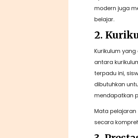
modern juga me
belajar.
2. Kurik
Kurikulum yang
antara kurikulu
terpadu ini, s
dibutuhkan untu
mendapatkan p
Mata pelajaran s
secara kompreh