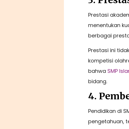
3. Pres
Prestasi akade
menentukan kual
berbagai presta
Prestasi ini ti
kompetisi olahr
bahwa
SMP Isl
bidang.
4. Pembe
Pendidikan di S
pengetahuan, te