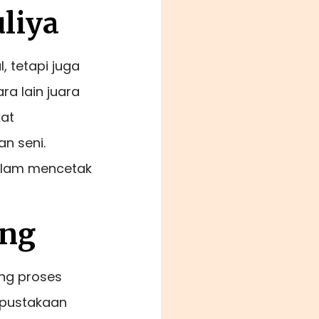
liya
l, tetapi juga
ra lain juara
kat
an seni.
dalam mencetak
ung
ung proses
erpustakaan