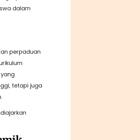
siswa dalam
akan perpaduan
urikulum
 yang
ggi, tetapi juga
.
 diajarkan