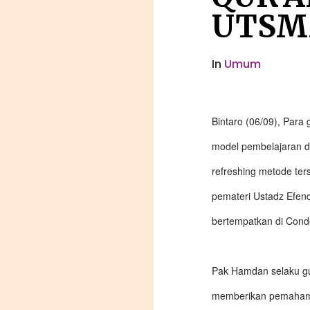
UTSM
In
Umum
Bintaro (06/09), Para
model pembelajaran di
refreshing metode ter
pemateri Ustadz Efend
bertempatkan di Conde
Pak Hamdan selaku gur
memberikan pemahaman