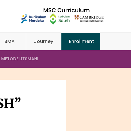
SMA
Journey
Enrollment
N METODE UTSMANI
SH”