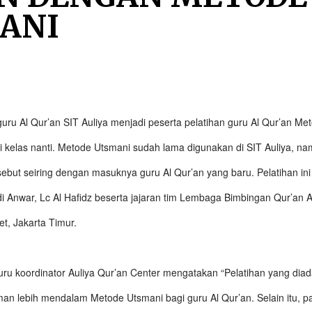
ANI
 guru Al Qur’an SIT Auliya menjadi peserta pelatihan guru Al Qur’an M
 kelas nanti. Metode Utsmani sudah lama digunakan di SIT Auliya, na
sebut seiring dengan masuknya guru Al Qur’an yang baru. Pelatihan i
i Anwar, Lc Al Hafidz beserta jajaran tim Lembaga Bimbingan Qur’an 
t, Jakarta Timur.
u koordinator Auliya Qur’an Center mengatakan “Pelatihan yang diada
 lebih mendalam Metode Utsmani bagi guru Al Qur’an. Selain itu, pa