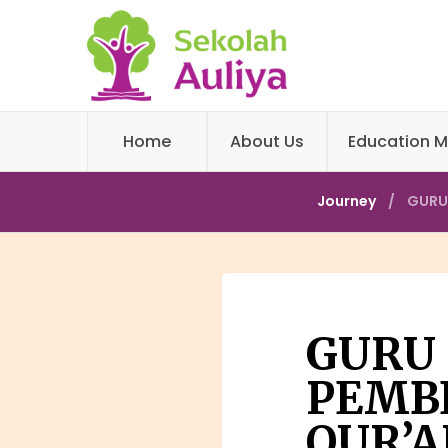
Home
About Us
Education M
Journey
GURU
GURU 
PEMB
QUR’