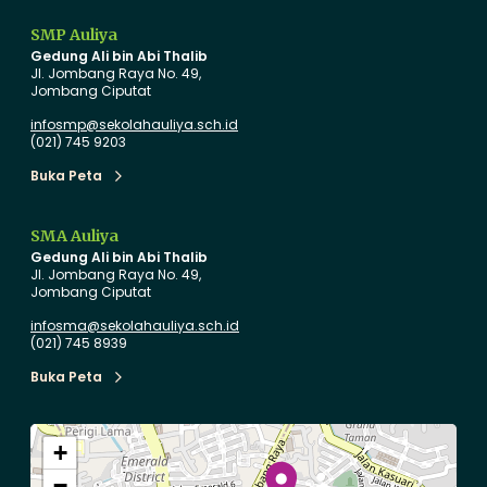
6
i
S
y
SMP Auliya
Gedung Ali bin Abi Thalib
a
a
Jl. Jombang Raya No. 49,
m
d
Jombang Ciputat
b
e
infosmp@sekolahauliya.sch.id
u
n
(021) 745 9203
t
g
Buka Peta
Buka Peta
S
a
i
n
SMA Auliya
s
S
Gedung Ali bin Abi Thalib
w
e
Jl. Jombang Raya No. 49,
Jombang Ciputat
a
n
B
y
infosma@sekolahauliya.sch.id
(021) 745 8939
a
u
r
Buka Peta
Buka Peta
u
a
S
n
+
M
d
P
a
−