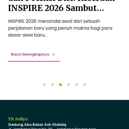
D
C
INSPIRE 2026 Sambut
i
e
Siswa Baru SMP Auliya
r
r
INSPIRE 2026 menandai awal dari sebuah
S
i
i
A
gi
perjalanan baru yang penuh makna bagi para
l
d
a
siswa-siswi baru…
a
a
:
n
M
P
e
Baca Selengkapnya
o
n
t
y
e
a
n
s
b
i
u
D
t
i
T
r
a
TK Auliya
i
h
Gedung Abu Bakar Ash Shiddiq