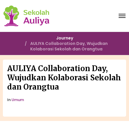
O
p
e
n
M
Journey
e
AULIYA Collaboration Day, Wujudkan
n
Kolaborasi Sekolah dan Orangtua
u
AULIYA Collaboration Day,
Wujudkan Kolaborasi Sekolah
dan Orangtua
In
Umum