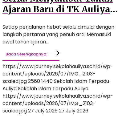
Ajaran Baru di TK Auliya
dengan Senyuman dan
Setiap perjalanan hebat selalu dimulai dengan
Petualangan Seru!
langkah pertama yang penuh arti. Memasuki
awal tahun ajaran…
Baca Selengkapnya
https://www.journey.sekolahauliya.sch.id/wp-
content/uploads/2026/07/IMG_2103-
scaled.jpg
2560
1440
Sekolah Islam Terpadu
Auliya
Sekolah Islam Terpadu Auliya
https://www.journey.sekolahauliya.sch.id/wp-
content/uploads/2026/07/IMG_2103-
scaled.jpg
27 July 2026
27 July 2026
Welcoming
Day
2026