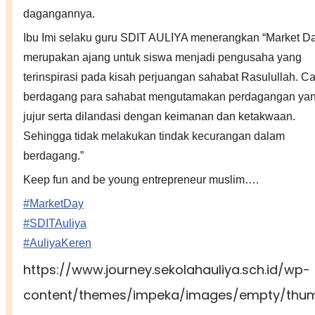
dagangannya.
Ibu Imi selaku guru SDIT AULIYA menerangkan “Market D
merupakan ajang untuk siswa menjadi pengusaha yang
terinspirasi pada kisah perjuangan sahabat Rasulullah. C
berdagang para sahabat mengutamakan perdagangan ya
jujur serta dilandasi dengan keimanan dan ketakwaan.
Sehingga tidak melakukan tindak kecurangan dalam
berdagang.”
Keep fun and be young entrepreneur muslim….
#
MarketDay
#
SDITAuliya
#
AuliyaKeren
https://www.journey.sekolahauliya.sch.id/wp-
content/themes/impeka/images/empty/thumb