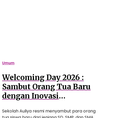
:
Sambut
Orang
Tua
Baru
dengan
Inovasi
Pendidikan
Berstandar
Internasional
Umum
Welcoming Day 2026 :
Sambut Orang Tua Baru
dengan Inovasi
Pendidikan Berstandar
Sekolah Auliya resmi menyambut para orang
Internasional
tua siswa baru dari jenjang SD, SMP, dan SMA…