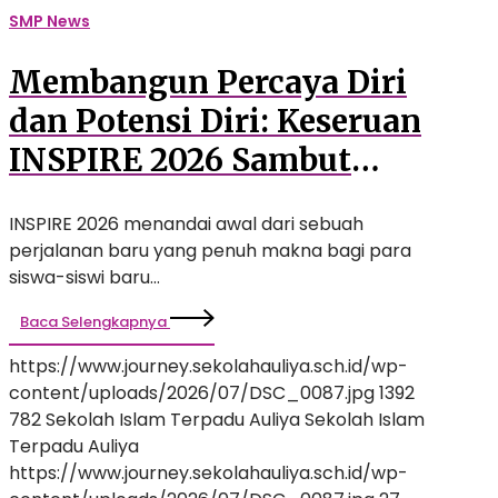
SMP
SMP News
Auliya
Membangun Percaya Diri
dan Potensi Diri: Keseruan
INSPIRE 2026 Sambut
Siswa Baru SMP Auliya
INSPIRE 2026 menandai awal dari sebuah
perjalanan baru yang penuh makna bagi para
siswa-siswi baru…
Baca Selengkapnya
https://www.journey.sekolahauliya.sch.id/wp-
content/uploads/2026/07/DSC_0087.jpg
1392
782
Sekolah Islam Terpadu Auliya
Sekolah Islam
Terpadu Auliya
https://www.journey.sekolahauliya.sch.id/wp-