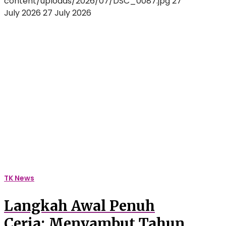
content/uploads/2026/07/DSC_0087.jpg
27
July 2026
27 July 2026
Langkah
Awal
Penuh
Ceria:
Menyambut
Tahun
Ajaran
Baru
di
TK
Auliya
dengan
Senyuman
TK News
dan
Petualangan
Langkah Awal Penuh
Seru!
Ceria: Menyambut Tahun