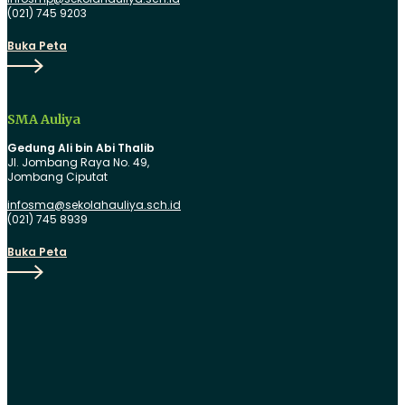
(021) 745 9203
Buka
Buka Peta
Peta
SMA Auliya
Gedung Ali bin Abi Thalib
Jl. Jombang Raya No. 49,
Jombang Ciputat
infosma@sekolahauliya.sch.id
(021) 745 8939
Buka
Buka Peta
Peta