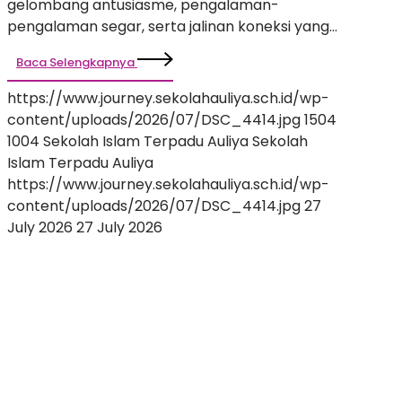
gelombang antusiasme, pengalaman-
Inspiratif
pengalaman segar, serta jalinan koneksi yang…
Baca Selengkapnya
https://www.journey.sekolahauliya.sch.id/wp-
content/uploads/2026/07/DSC_4414.jpg
1504
1004
Sekolah Islam Terpadu Auliya
Sekolah
Islam Terpadu Auliya
https://www.journey.sekolahauliya.sch.id/wp-
content/uploads/2026/07/DSC_4414.jpg
27
July 2026
27 July 2026
Membentuk
Calon
Pemimpin
Masa
Depan:
Keseruan
Future
Leader