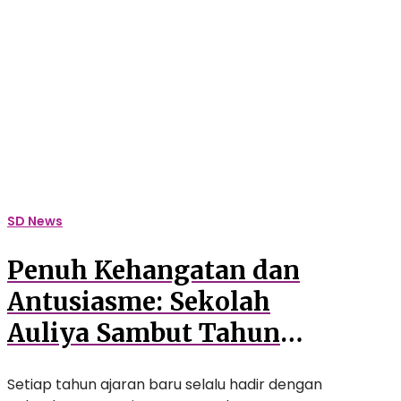
Antusiasme:
Sekolah
Auliya
Sambut
Tahun
Ajaran
Baru
dengan
Rangkaian
Kegiatan
SD News
Inspiratif
Penuh Kehangatan dan
Antusiasme: Sekolah
Auliya Sambut Tahun
Ajaran Baru dengan
Setiap tahun ajaran baru selalu hadir dengan
Rangkaian Kegiatan