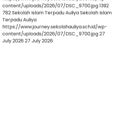
content/uploads/2026/07/DSC_9700.jpg
1392
782
Sekolah Islam Terpadu Auliya
Sekolah Islam
Terpadu Auliya
https://www.journey.sekolahauliya.sch.id/wp-
content/uploads/2026/07/DSC_9700.jpg
27
July 2026
27 July 2026
Membangun
Percaya
Diri
dan
Potensi
Diri:
Keseruan
INSPIRE
2026
Sambut
Siswa
Baru