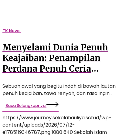
‘Under
the
Sea’
Hiasi
TK News
Langkah
Awal
Menyelami Dunia Penuh
Siswa
TK
Keajaiban: Penampilan
Auliya
Perdana Penuh Ceria
Bertema ‘Under the Sea’
Sebuah awal yang begitu indah di bawah lautan
Hiasi Langkah Awal Siswa
penuh keajaiban, tawa renyah, dan rasa ingin…
TK Auliya
Baca Selengkapnya
https://www.journey.sekolahauliya.sch.id/wp-
content/uploads/2026/07/12-
e1785119346787.png
1080
640
Sekolah Islam