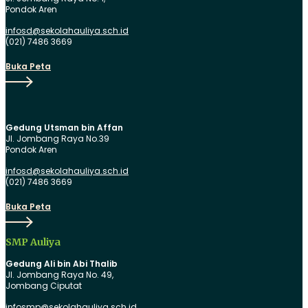
Pondok Aren
infosd@sekolahauliya.sch.id
(021) 7486 3669
Buka
Buka Peta
Peta
Gedung Utsman bin Affan
Jl. Jombang Raya No.39
Pondok Aren
infosd@sekolahauliya.sch.id
(021) 7486 3669
Buka
Buka Peta
Peta
SMP Auliya
Gedung Ali bin Abi Thalib
Jl. Jombang Raya No. 49,
Jombang Ciputat
infosmp@sekolahauliya.sch.id