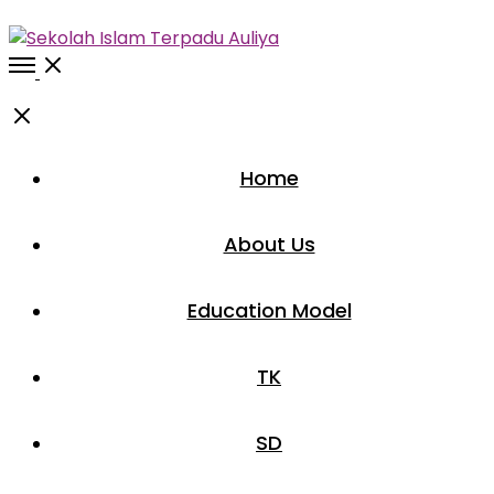
Open
Menu
Close
Home
About Us
Education Model
TK
SD