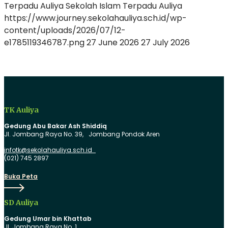
Terpadu Auliya
Sekolah Islam Terpadu Auliya
https://www.journey.sekolahauliya.sch.id/wp-
content/uploads/2026/07/12-
e1785119346787.png
27 June 2026
27 July 2026
TK Auliya
Gedung Abu Bakar Ash Shiddiq
Jl. Jombang Raya No. 39, Jombang Pondok Aren
infotk@sekolahauliya.sch.id
(021) 745 2897
Buka
Buka Peta
Peta
SD Auliya
Gedung Umar bin Khattab
Jl. Jombang Raya No. 1,