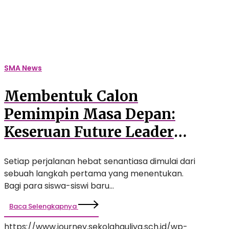
Exploration
(FLE)
Awali
Perjalanan
Siswa
SMA News
Baru
SMA
Membentuk Calon
Auliya
Pemimpin Masa Depan:
Keseruan Future Leader
Exploration (FLE) Awali
Setiap perjalanan hebat senantiasa dimulai dari
Perjalanan Siswa Baru
sebuah langkah pertama yang menentukan.
SMA Auliya
Bagi para siswa-siswi baru…
Baca Selengkapnya
https://www.journey.sekolahauliya.sch.id/wp-