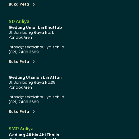
j
n
Buka Peta
Buka Peta
a
g
r
a
SD Auliya
a
n
Gedung Umar bin Khattab
n
I
Jl. Jombang Raya No. 1,
Pondok Aren
B
n
a
o
infosd@sekolahauliya.sch.id
(021) 7486 3669
r
v
u
a
Buka Peta
Buka Peta
d
s
i
i
Gedung Utsman bin Affan
Jl. Jombang Raya No.39
T
P
Pondok Aren
K
e
infosd@sekolahauliya.sch.id
A
n
(021) 7486 3669
u
d
Buka Peta
l
i
Buka Peta
i
d
y
i
SMP Auliya
Gedung Ali bin Abi Thalib
a
k