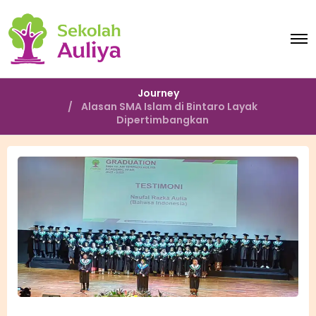
O
p
e
n
M
Journey
e
Alasan SMA Islam di Bintaro Layak
n
Dipertimbangkan
u