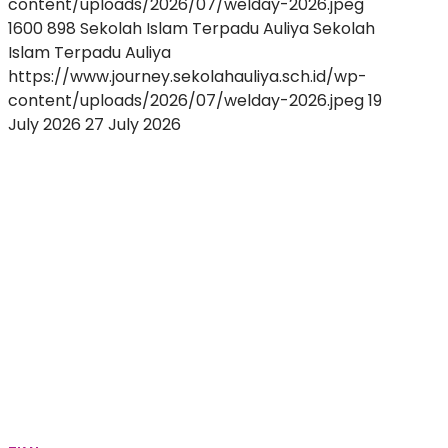
content/uploads/2026/07/welday-2026.jpeg
1600
898
Sekolah Islam Terpadu Auliya
Sekolah
Islam Terpadu Auliya
https://www.journey.sekolahauliya.sch.id/wp-
content/uploads/2026/07/welday-2026.jpeg
19
July 2026
27 July 2026
Menyelami
Dunia
Penuh
Keajaiban:
Penampilan
Perdana
Penuh
Ceria
Bertema
‘Under
the
Sea’
Hiasi