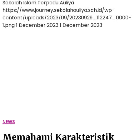
Sekolah Islam Terpadu Auliya
https://www.journey.sekolahauliya.sch.id/wp-
content/uploads/2023/09/20230929_112247_0000-
1.png
1 December 2023
1 December 2023
Memahami
Karakteristik
Murid
Berkebutuhan
Khusus,
Bagaimana
Pendekatan
Pembelajaran
Yang
Optimal?
NEWS
Memahami Karakteristik