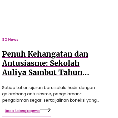
Tahun
Ajaran
Baru
dengan
Rangkaian
Kegiatan
SD News
Inspiratif
Penuh Kehangatan dan
Antusiasme: Sekolah
Auliya Sambut Tahun
Ajaran Baru dengan
Setiap tahun ajaran baru selalu hadir dengan
Rangkaian Kegiatan
gelombang antusiasme, pengalaman-
Inspiratif
pengalaman segar, serta jalinan koneksi yang…
Baca Selengkapnya