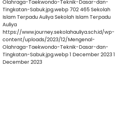
Olahraga-Taekwondo-Teknik-Dasar-dan-
Tingkatan-Sabuk.jpg.webp
702
465
Sekolah
Islam Terpadu Auliya
Sekolah Islam Terpadu
Auliya
https://www.journey.sekolahauliya.sch.id/wp-
content/uploads/2023/12/Mengenal-
Olahraga-Taekwondo-Teknik-Dasar-dan-
Tingkatan-Sabuk.jpg.webp
1 December 2023
1
December 2023
Pengaruh
Pemberian
Reward,
Punishment
dan
Reinforcement
Dalam
Pembelajaran