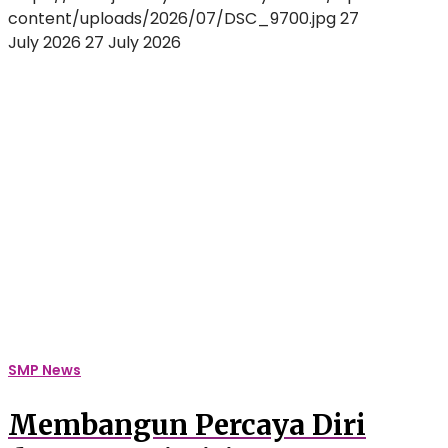
content/uploads/2026/07/DSC_9700.jpg
27
July 2026
27 July 2026
Membangun
Percaya
Diri
dan
Potensi
Diri:
Keseruan
INSPIRE
2026
Sambut
Siswa
Baru
SMP
SMP News
Auliya
Membangun Percaya Diri