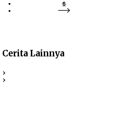
6
Cerita Lainnya
Penuh
Kehangatan
dan
Antusiasme:
Sekolah
Auliya
Sambut