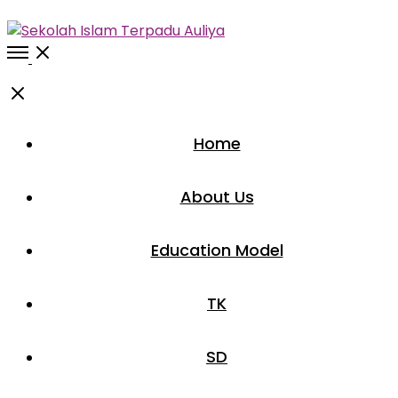
Open
Menu
Close
Home
About Us
Education Model
TK
SD