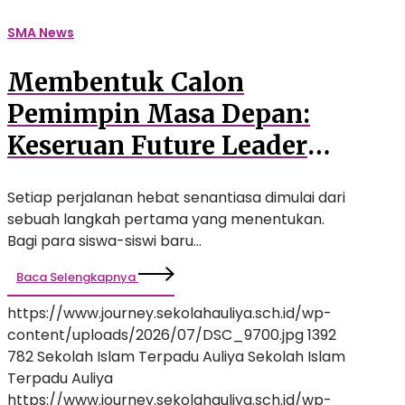
Siswa
SMA News
Baru
SMA
Membentuk Calon
Auliya
Pemimpin Masa Depan:
Keseruan Future Leader
Exploration (FLE) Awali
Setiap perjalanan hebat senantiasa dimulai dari
Perjalanan Siswa Baru
sebuah langkah pertama yang menentukan.
SMA Auliya
Bagi para siswa-siswi baru…
Baca Selengkapnya
https://www.journey.sekolahauliya.sch.id/wp-
content/uploads/2026/07/DSC_9700.jpg
1392
782
Sekolah Islam Terpadu Auliya
Sekolah Islam
Terpadu Auliya
https://www.journey.sekolahauliya.sch.id/wp-