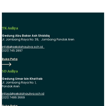
TK Auliya
Gedung Abu Bakar Ash Shiddiq
Jl. Jombang Raya No. 39, Jombang Pondok Aren
infotk@sekolahauliya.sch.id
(021) 745 2897
Buka
Buka Peta
Peta
SD Auliya
Gedung Umar bin Khattab
Jl. Jombang Raya No. 1,
Pondok Aren
infosd@sekolahauliya.sch.id
(021) 7486 3669
Buka
Buka Peta