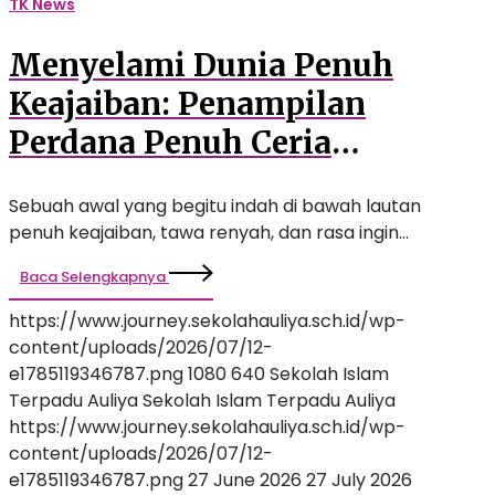
TK News
Langkah
Awal
Menyelami Dunia Penuh
Siswa
TK
Keajaiban: Penampilan
Auliya
Perdana Penuh Ceria
Bertema ‘Under the Sea’
Sebuah awal yang begitu indah di bawah lautan
Hiasi Langkah Awal Siswa
penuh keajaiban, tawa renyah, dan rasa ingin…
TK Auliya
Baca Selengkapnya
https://www.journey.sekolahauliya.sch.id/wp-
content/uploads/2026/07/12-
e1785119346787.png
1080
640
Sekolah Islam
Terpadu Auliya
Sekolah Islam Terpadu Auliya
https://www.journey.sekolahauliya.sch.id/wp-
content/uploads/2026/07/12-
e1785119346787.png
27 June 2026
27 July 2026