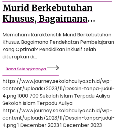
Murid Berkebutuhan
Khusus, Bagaimana
Pendekatan Pembelajaran
Memahami Karakteristik Murid Berkebutuhan
Yang Optimal?
Khusus, Bagaimana Pendekatan Pembelajaran
Yang Optimal? Pendidikan inklusif telah
diterapkan di…
Baca Selengkapnya
https://www.journey.sekolahauliya.sch.id/wp-
content/uploads/2023/11/Desain-tanpa-judul-
4.png
1000
700
Sekolah Islam Terpadu Auliya
Sekolah Islam Terpadu Auliya
https://www.journey.sekolahauliya.sch.id/wp-
content/uploads/2023/11/Desain-tanpa-judul-
4.png
1 December 2023
1 December 2023
7