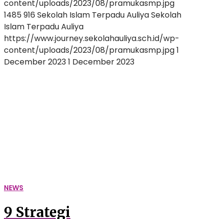
content/uploads/2023/08/pramukasmp.jpg
1485
916
Sekolah Islam Terpadu Auliya
Sekolah
Islam Terpadu Auliya
https://www.journey.sekolahauliya.sch.id/wp-
content/uploads/2023/08/pramukasmp.jpg
1
December 2023
1 December 2023
9
Strategi
Lolos SNBT Agar
Diterima
di
PTN
Terbaik
Indonesia
NEWS
9 Strategi