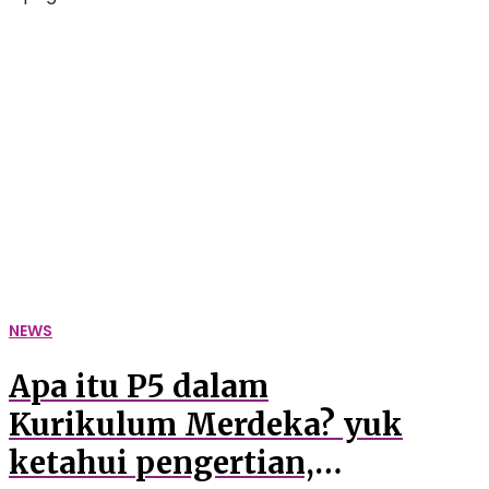
Apa
itu
P5
dalam
Kurikulum
Merdeka?
yuk
ketahui
pengertian,
tujuan
dan
temanya!
NEWS
Apa itu P5 dalam
Kurikulum Merdeka? yuk
ketahui pengertian,