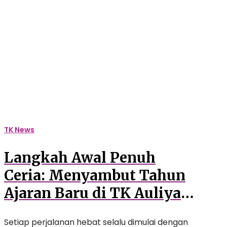
Ceria:
Menyambut
Tahun
Ajaran
Baru
di
TK
Auliya
dengan
Senyuman
TK News
dan
Petualangan
Langkah Awal Penuh
Seru!
Ceria: Menyambut Tahun
Ajaran Baru di TK Auliya
dengan Senyuman dan
Setiap perjalanan hebat selalu dimulai dengan