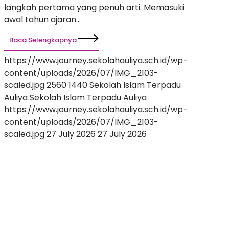
Petualangan Seru!
langkah pertama yang penuh arti. Memasuki
awal tahun ajaran…
Baca Selengkapnya
https://www.journey.sekolahauliya.sch.id/wp-
content/uploads/2026/07/IMG_2103-
scaled.jpg
2560
1440
Sekolah Islam Terpadu
Auliya
Sekolah Islam Terpadu Auliya
https://www.journey.sekolahauliya.sch.id/wp-
content/uploads/2026/07/IMG_2103-
scaled.jpg
27 July 2026
27 July 2026
Welcoming
Day
2026
:
Sambut
Orang
Tua