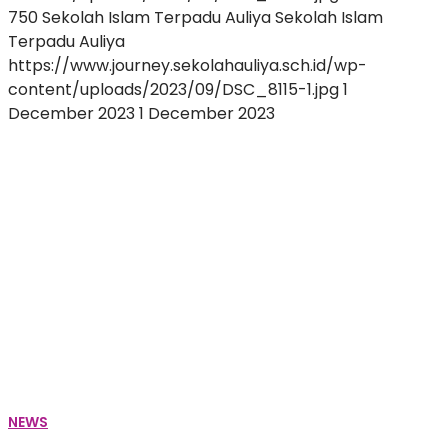
750
Sekolah Islam Terpadu Auliya
Sekolah Islam
Terpadu Auliya
https://www.journey.sekolahauliya.sch.id/wp-
content/uploads/2023/09/DSC_8115-1.jpg
1
December 2023
1 December 2023
Pembelajaran
Berdiferensiasi
:
Upaya
Meningkatkan
Kemampuan
Siswa
Sesuai
Kebutuhannya
NEWS