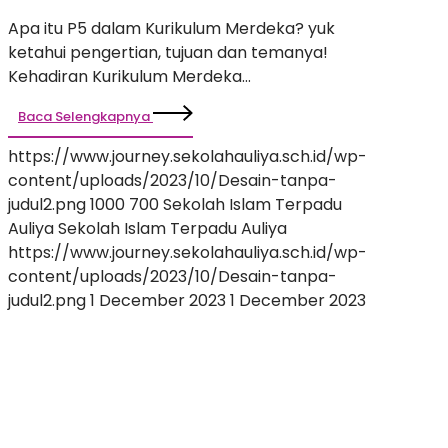
tujuan dan temanya!
Apa itu P5 dalam Kurikulum Merdeka? yuk
ketahui pengertian, tujuan dan temanya!
Kehadiran Kurikulum Merdeka…
Baca Selengkapnya
https://www.journey.sekolahauliya.sch.id/wp-
content/uploads/2023/10/Desain-tanpa-
judul2.png
1000
700
Sekolah Islam Terpadu
Auliya
Sekolah Islam Terpadu Auliya
https://www.journey.sekolahauliya.sch.id/wp-
content/uploads/2023/10/Desain-tanpa-
judul2.png
1 December 2023
1 December 2023
3
Nilai
Keislaman
Dalam
Tri
Satya