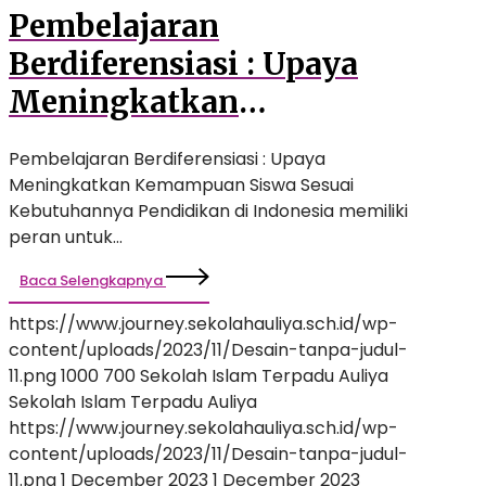
Pembelajaran
Berdiferensiasi : Upaya
Meningkatkan
Kemampuan Siswa Sesuai
Pembelajaran Berdiferensiasi : Upaya
Kebutuhannya
Meningkatkan Kemampuan Siswa Sesuai
Kebutuhannya Pendidikan di Indonesia memiliki
peran untuk…
Baca Selengkapnya
https://www.journey.sekolahauliya.sch.id/wp-
content/uploads/2023/11/Desain-tanpa-judul-
11.png
1000
700
Sekolah Islam Terpadu Auliya
Sekolah Islam Terpadu Auliya
https://www.journey.sekolahauliya.sch.id/wp-
content/uploads/2023/11/Desain-tanpa-judul-
11.png
1 December 2023
1 December 2023