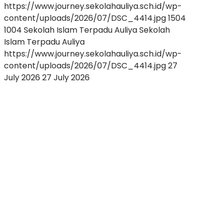
https://www.journey.sekolahauliya.sch.id/wp-
content/uploads/2026/07/DSC_4414.jpg
1504
1004
Sekolah Islam Terpadu Auliya
Sekolah
Islam Terpadu Auliya
https://www.journey.sekolahauliya.sch.id/wp-
content/uploads/2026/07/DSC_4414.jpg
27
July 2026
27 July 2026
Membentuk
Calon
Pemimpin
Masa
Depan:
Keseruan
Future
Leader
Exploration
(FLE)
Awali
Perjalanan